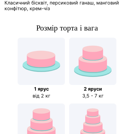
Класичний бісквіт, персиковий ганаш, манговий
конфітюр, крем-чіз
Розмір торта і вага
1 ярус
2 яруси
від 2 кг
3,5 - 7 кг