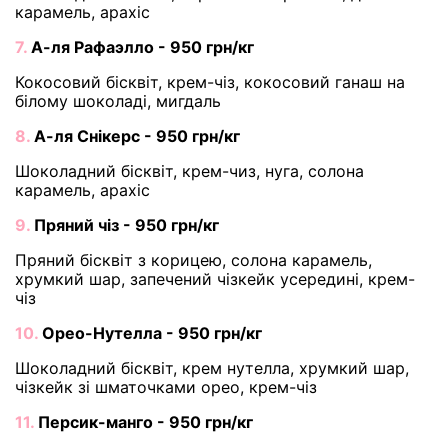
карамель, арахіс
7.
А-ля Рафаэлло - 950 грн/кг
Кокосовий бісквіт, крем-чіз, кокосовий ганаш на
білому шоколаді, мигдаль
8.
А-ля Снікерс - 950 грн/кг
Шоколадний бісквіт, крем-чиз, нуга, солона
карамель, арахіс
9.
Пряний чіз - 950 грн/кг
Пряний бісквіт з корицею, солона карамель,
хрумкий шар, запечений чізкейк усередині, крем-
чіз
10.
Орео-Нутелла - 950 грн/кг
Шоколадний бісквіт, крем нутелла, хрумкий шар,
чізкейк зі шматочками орео, крем-чіз
11.
Персик-манго - 950 грн/кг