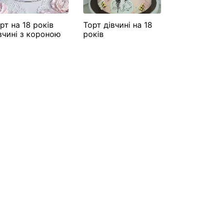
рт на 18 років
Торт дівчині на 18
Торт на 18
вчині з короною
років
дочки