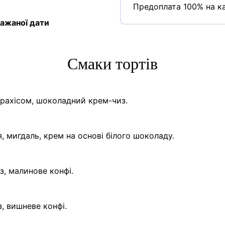
Предоплата 100% на ка
ажаної дати
Cмаки тортів
арахісом, шоколадний крем-чиз.
, мигдаль, крем на основі білого шоколаду.
з, малинове конфі.
, вишневе конфі.