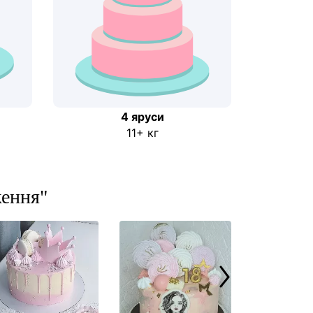
4 яруси
11+ кг
ження"