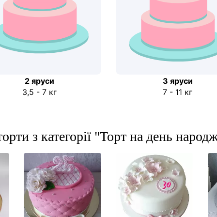
2 яруси
3 яруси
3,5 - 7 кг
7 - 11 кг
торти з категорії "Торт на день народ