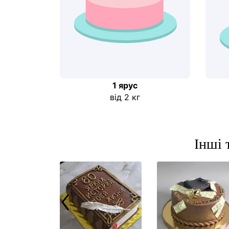
1 ярус
від 2 кг
Інші 