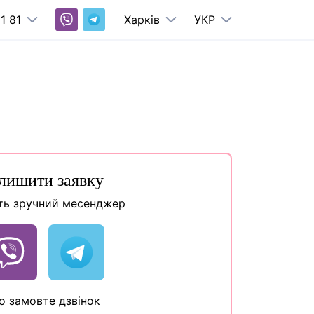
1 81
Харків
УКР
лишити заявку
ть зручний месенджер
о замовте дзвінок