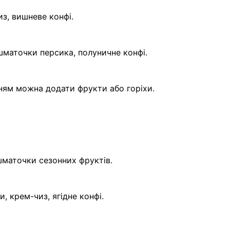
з, вишневе конфі.
шматочки персика, полуничне конфі.
ням можна додати фрукти або горіхи.
шматочки сезонних фруктів.
, крем-чиз, ягідне конфі.