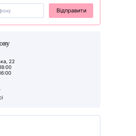
Відправити
ову
ька, 22
18:00
16:00
ю
сі