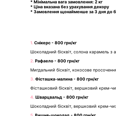
* Мінімальна вага замовлення: 2 кг
* Ціна вказана без урахування декору
* Замовлення щонайменше за 3 дня до б
1.
Снікерс - 800 грн/кг
Шоколадний бісквіт, солона карамель з 
2.
Рафаело - 800 грн/кг
Мигдальний бісквіт, кокосове просочення
3.
Фісташка-малина - 800 грн/кг
Фісташковий бісквіт, вершковий крем-чи
4.
Шварцвальд - 800 грн/кг
Шоколадний бісквіт, вершковий крем-чиз
5.
Вишня-шоколад - 800 грн/кг