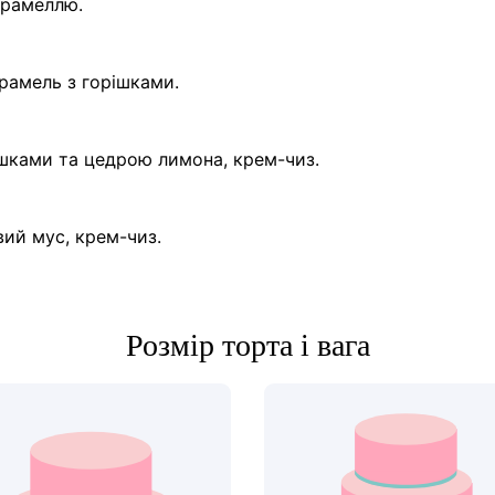
арамеллю.
арамель з горішками.
ішками та цедрою лимона, крем-чиз.
вий мус, крем-чиз.
Розмір торта і вага