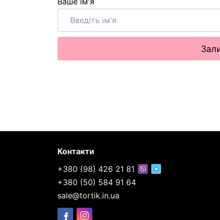
Ваше ім'я
Зали
Контакти
+380 (98) 426 21 81
+380 (50) 584 91 64
sale@tortik.in.ua