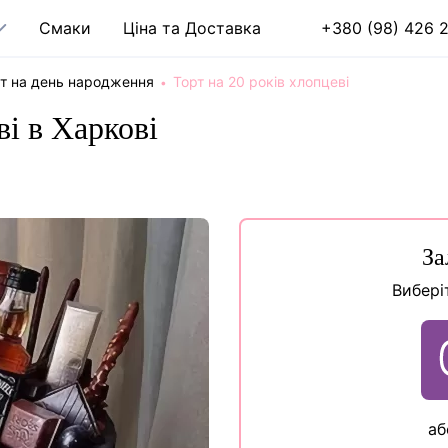
Cмаки
Ціна та Доставка
+380 (98) 426 2
т на день народження
Торт на 20 років хлопцеві
ві в Харкові
За
Вибері
аб