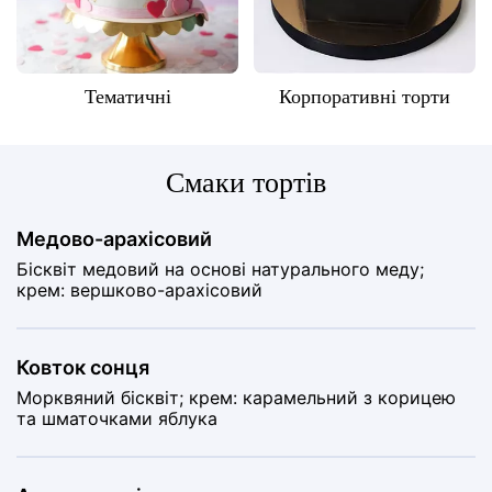
Тематичні
Корпоративні торти
Cмаки тортів
Медово-арахісовий
Бісквіт медовий на основі натурального меду;
крем: вершково-арахісовий
Ковток сонця
Морквяний бісквіт; крем: карамельний з корицею
та шматочками яблука