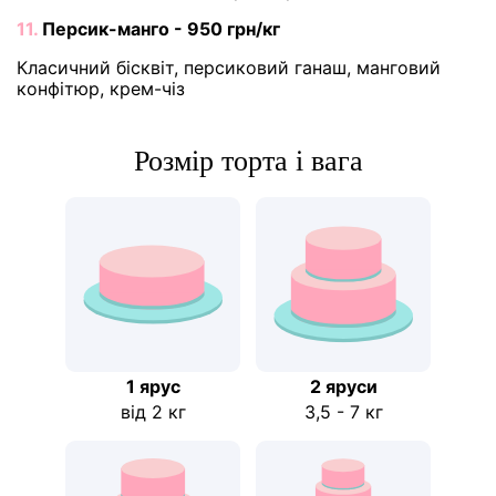
11.
Персик-манго - 950 грн/кг
Класичний бісквіт, персиковий ганаш, манговий
конфітюр, крем-чіз
Розмір торта і вага
1 ярус
2 яруси
від 2 кг
3,5 - 7 кг