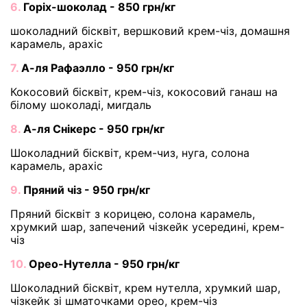
6.
Горіх-шоколад - 850 грн/кг
шоколадний бісквіт, вершковий крем-чіз, домашня
карамель, арахіс
7.
А-ля Рафаэлло - 950 грн/кг
Кокосовий бісквіт, крем-чіз, кокосовий ганаш на
білому шоколаді, мигдаль
8.
А-ля Снікерс - 950 грн/кг
Шоколадний бісквіт, крем-чиз, нуга, солона
карамель, арахіс
9.
Пряний чіз - 950 грн/кг
Пряний бісквіт з корицею, солона карамель,
хрумкий шар, запечений чізкейк усередині, крем-
чіз
10.
Орео-Нутелла - 950 грн/кг
Шоколадний бісквіт, крем нутелла, хрумкий шар,
чізкейк зі шматочками орео, крем-чіз