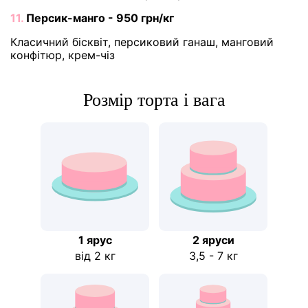
11.
Персик-манго - 950 грн/кг
Класичний бісквіт, персиковий ганаш, манговий
конфітюр, крем-чіз
Розмір торта і вага
1 ярус
2 яруси
від 2 кг
3,5 - 7 кг