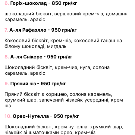
6.
Горіх-шоколад - 850 грн/кг
шоколадний бісквіт, вершковий крем-чіз, домашня
карамель, арахіс
7.
А-ля Рафаэлло - 950 грн/кг
Кокосовий бісквіт, крем-чіз, кокосовий ганаш на
білому шоколаді, мигдаль
8.
А-ля Снікерс - 950 грн/кг
Шоколадний бісквіт, крем-чиз, нуга, солона
карамель, арахіс
9.
Пряний чіз - 950 грн/кг
Пряний бісквіт з корицею, солона карамель,
хрумкий шар, запечений чізкейк усередині, крем-
чіз
10.
Орео-Нутелла - 950 грн/кг
Шоколадний бісквіт, крем нутелла, хрумкий шар,
чізкейк зі шматочками орео, крем-чіз