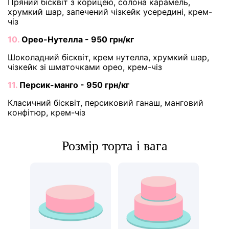
Пряний бісквіт з корицею, солона карамель,
хрумкий шар, запечений чізкейк усередині, крем-
чіз
10.
Орео-Нутелла - 950 грн/кг
Шоколадний бісквіт, крем нутелла, хрумкий шар,
чізкейк зі шматочками орео, крем-чіз
11.
Персик-манго - 950 грн/кг
Класичний бісквіт, персиковий ганаш, манговий
конфітюр, крем-чіз
Розмір торта і вага