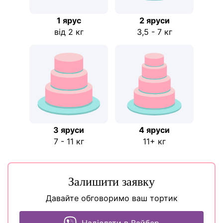
1 ярус
2 яруси
від 2 кг
3,5 - 7 кг
3 яруси
4 яруси
7 - 11 кг
11+ кг
Залишити заявку
Давайте обговоримо ваш тортик
Надіслати в Вайбер