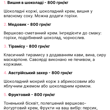
1.
Вишня в шоколаді - 800 грн/кг
Шоколадні коржі, шоколадний крем, вишня у
власному соку. Можна додати горіхи.
2.
Медовик - 800 грн/кг
Вершково-сметанний крем. Інгредієнти до смаку:
горіхи, подрібнений шоколад, чорнослив.
3.
Тірамісу - 800 грн/кг
Класичний тирамису з додаванням кави, вина, сиру
маскарпоне. Савоярді виконано не печивом, а
коржами.
4.
Австрійський захер - 800 грн/кг
Шоколадний мокрий корж з абрикосовим або
яблучним джемом або шоколадним кремом.
5.
Фруктовий - 800 грн/кг
Тоненький бісквіт, полегшений вершково-
йогуртовий крем, Фрукти на ваш вибір: персик,