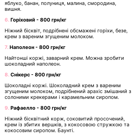
яблуко, банан, полуниця, малина, смородина,
вишня.
6.
Горіховий - 800 грн/кг
Ніжний бісквіт, подрібнені обсмажені горіхи, безе,
крем з вареним згущеним молоком.
7.
Наполеон - 800 грн/кг
Найтонші коржі, заварний крем. Можна зробити
шоколадний наполеон.
8.
Снікерс - 800 грн/кг
Шоколадні коржі. Шоколадний крем з вареним
згущеним молоком, подрібнений арахіс змішаний з
солоними крекерами і карамельним сиропом.
9.
Рафаелло - 800 грн/кг
Ніжний бісквітний корж, соковитий просочений,
крем із збитих вершків, з кокосовою стружкою та
кокосовим сиропом. Баунті.