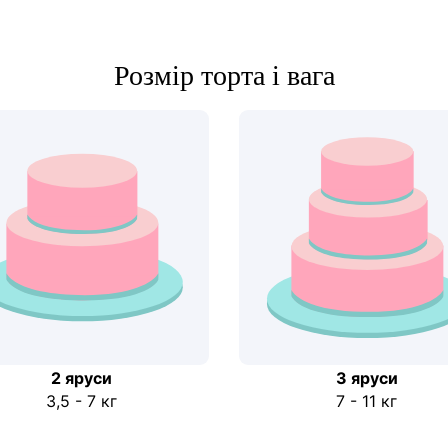
Розмір торта і вага
2 яруси
3 яруси
3,5 - 7 кг
7 - 11 кг