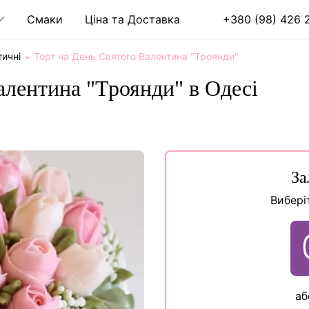
Cмаки
Ціна та Доставка
+380 (98) 426 2
ичні
Торт на День Святого Валентина "Троянди"
алентина "Троянди" в Одесі
За
Вибері
аб