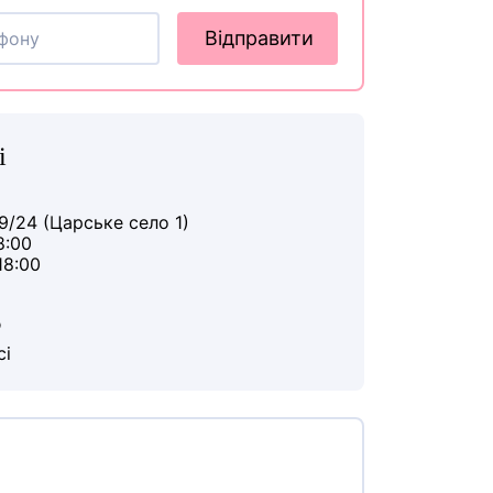
Відправити
і
9/24 (Царське село 1)
8:00
18:00
ю
сі