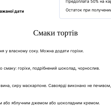
Предоплата 50% на кар
Остаток при получени
ажаної дати
Cмаки тортів
я у власному соку. Можна додати горіхи.
о смаку: горіхи, подрібнений шоколад, чорнослив.
вина, сиру маскарпоне. Савоярді виконано не печивом
м або яблучним джемом або шоколадним кремом.