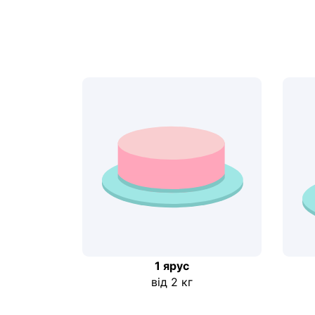
1 ярус
від 2 кг