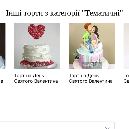
Інші торти з категорії "Тематичні"
Торт на День
Торт на День
То
на
Святого Валентина
Святого Валентина
Св
"Серце на паличці"
"Фіолетовий з
"Ф
фігурками"