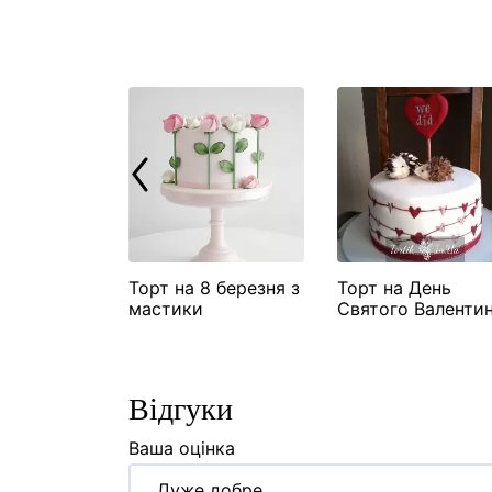
ий торт №8
Торт на 8 березня з
Торт на День
мастики
Святого Валенти
"Їжачки"
Відгуки
Ваша оцінка
Дуже добре