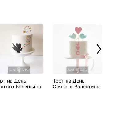
рт на День
Торт на День
Торт на Де
ятого Валентина
Святого Валентина
Святого В
ея"
"Пташенята"
"Метелики