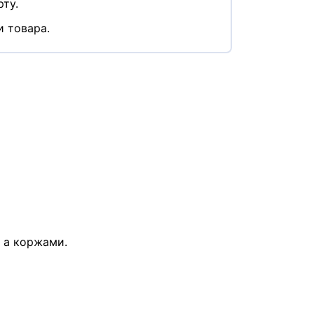
ту.
и товара.
, а коржами.