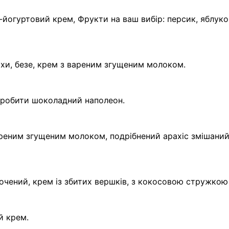
йогуртовий крем, Фрукти на ваш вибір: персик, яблуко
ріхи, безе, крем з вареним згущеним молоком.
зробити шоколадний наполеон.
реним згущеним молоком, подрібнений арахіс змішани
очений, крем із збитих вершків, з кокосовою стружкою
й крем.