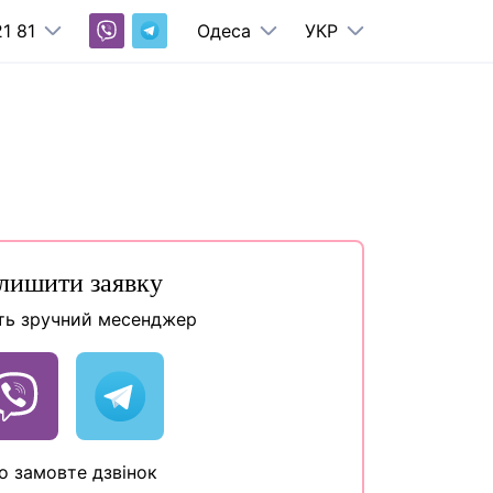
1 81
Одеса
УКР
лишити заявку
ть зручний месенджер
о замовте дзвінок