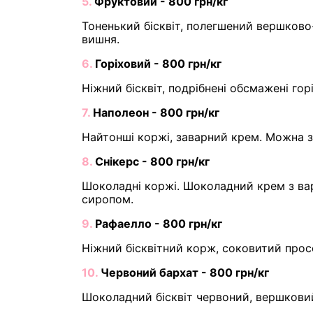
5.
Фруктовий - 800 грн/кг
Тоненький бісквіт, полегшений вершково-
вишня.
6.
Горіховий - 800 грн/кг
Ніжний бісквіт, подрібнені обсмажені го
7.
Наполеон - 800 грн/кг
Найтонші коржі, заварний крем. Можна 
8.
Снікерс - 800 грн/кг
Шоколадні коржі. Шоколадний крем з ва
сиропом.
9.
Рафаелло - 800 грн/кг
Ніжний бісквітний корж, соковитий прос
10.
Червоний бархат - 800 грн/кг
Шоколадний бісквіт червоний, вершкови