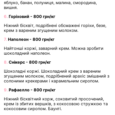
яблуко, банан, полуниця, малина, смородина,
вишня.
6.
Горіховий - 800 грн/кг
Ніжний бісквіт, подрібнені обсмажені горіхи, безе,
крем з вареним згущеним молоком.
7.
Наполеон - 800 грн/кг
Найтонші коржі, заварний крем. Можна зробити
шоколадний наполеон.
8.
Снікерс - 800 грн/кг
Шоколадні коржі. Шоколадний крем з вареним
згущеним молоком, подрібнений арахіс змішаний з
солоними крекерами і карамельним сиропом.
9.
Рафаелло - 800 грн/кг
Ніжний бісквітний корж, соковитий просочений,
крем із збитих вершків, з кокосовою стружкою та
кокосовим сиропом. Баунті.