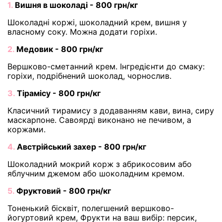
1.
Вишня в шоколаді - 800 грн/кг
Шоколадні коржі, шоколадний крем, вишня у
власному соку. Можна додати горіхи.
2.
Медовик - 800 грн/кг
Вершково-сметанний крем. Інгредієнти до смаку:
горіхи, подрібнений шоколад, чорнослив.
3.
Тірамісу - 800 грн/кг
Класичний тирамису з додаванням кави, вина, сиру
маскарпоне. Савоярді виконано не печивом, а
коржами.
4.
Австрійський захер - 800 грн/кг
Шоколадний мокрий корж з абрикосовим або
яблучним джемом або шоколадним кремом.
5.
Фруктовий - 800 грн/кг
Тоненький бісквіт, полегшений вершково-
йогуртовий крем, Фрукти на ваш вибір: персик,