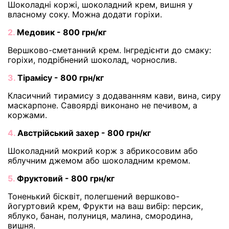
Шоколадні коржі, шоколадний крем, вишня у
власному соку. Можна додати горіхи.
2.
Медовик - 800 грн/кг
Вершково-сметанний крем. Інгредієнти до смаку:
горіхи, подрібнений шоколад, чорнослив.
3.
Тірамісу - 800 грн/кг
Класичний тирамису з додаванням кави, вина, сиру
маскарпоне. Савоярді виконано не печивом, а
коржами.
4.
Австрійський захер - 800 грн/кг
Шоколадний мокрий корж з абрикосовим або
яблучним джемом або шоколадним кремом.
5.
Фруктовий - 800 грн/кг
Тоненький бісквіт, полегшений вершково-
йогуртовий крем, Фрукти на ваш вибір: персик,
яблуко, банан, полуниця, малина, смородина,
вишня.