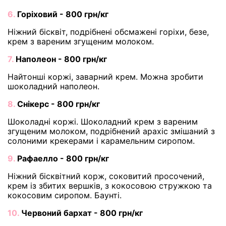
6.
Горіховий - 800 грн/кг
Ніжний бісквіт, подрібнені обсмажені горіхи, безе,
крем з вареним згущеним молоком.
7.
Наполеон - 800 грн/кг
Найтонші коржі, заварний крем. Можна зробити
шоколадний наполеон.
8.
Снікерс - 800 грн/кг
Шоколадні коржі. Шоколадний крем з вареним
згущеним молоком, подрібнений арахіс змішаний з
солоними крекерами і карамельним сиропом.
9.
Рафаелло - 800 грн/кг
Ніжний бісквітний корж, соковитий просочений,
крем із збитих вершків, з кокосовою стружкою та
кокосовим сиропом. Баунті.
10.
Червоний бархат - 800 грн/кг