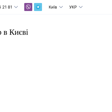
 21 81
Київ
УКР
р в Києві