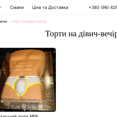
Cмаки
Ціна та Доставка
+380 (98) 426
ичні
Торт на дівич-вечір
Торти на дівич-вечі
отичний торт №8