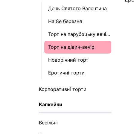
День Святого Валентина
На 8е березня
Торт на парубоцьку вечірку
Торт на дівич-вечір
Новорічний торт
Eротичні торти
Корпоративні торти
Капкейки
Весільні