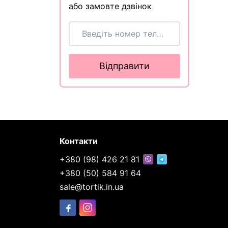
або замовте дзвінок
Відправити
Контакти
+380 (98) 426 21 81
+380 (50) 584 91 64
sale@tortik.in.ua