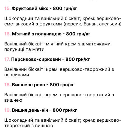
15.
Фруктовий мікс - 800 грн/кг
Шоколадний та ванільний бісквіт; крем: вершково-
сметанковий з фруктами (персик, банан, апельсин)
16.
М'ятний з полуницею - 800 грн/кг
Ванільний бісквіт; м'ятний крем з шматочками
полуниці та м'яти
17.
Персиково-сирковий - 800 грн/кг
Ванільний бісквіт; крем: вершково-творожний з
персиками
18.
Вишневе рево - 800 грн/кг
Ванільний бісквіт; крем: вершково-творожний з
вишнею
19.
Вишня день-ніч - 800 грн/кг
Шоколадний та ванільний бісквіт; крем: вершково-
творожний з вишнею