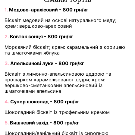
1.
Медово-арахісовий - 800 грн/кг
Бісквіт медовий на основі натурального меду;
крем: вершково-арахісовий
2.
Ковток сонця - 800 грн/кг
Морквяний бісквіт; крем: карамельний з корицею
та шматочками яблука
3.
Апельсинові луки - 800 грн/кг
Бісквіт з лимонно-апельсиновою цедрою та
прошарком карамелізованої цедри; крем:
вершково-сметанковий апельсиновий із
шматочками апельсина
4.
Супер шоколад - 800 грн/кг
Шоколадний бісквіт із трюфельним кремом
5.
Вишневий захід - 800 грн/кг
Шоколадний/ванільний бісквіт із сиропною