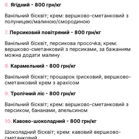
6.
Ягідний - 800 грн/кг
Ванільний бісквіт; крем: вершково-сметанковий з
полуницею/малиною/смородиною
7.
Персиковий повітряний - 800 грн/кг
Ванільний бісквіт, персикова просочka; крем:
вершково-сметанковий з персиками, за бажанням
можна додати малину
8.
Карамельний - 800 грн/кг
Ванільний бісквіт; прошарок ірисковий, вершково-
сметанковий крем з арахісом
9.
Тропічний ліс - 800 грн/кг
Ванільний бісквіт; крем: вершково-сметанковий з
персиком, бананами, апельсином
10.
Кавово-шоколадний - 800 грн/кг
Шоколадний бісквіт; крем: кавовий вершково-
сметанковий