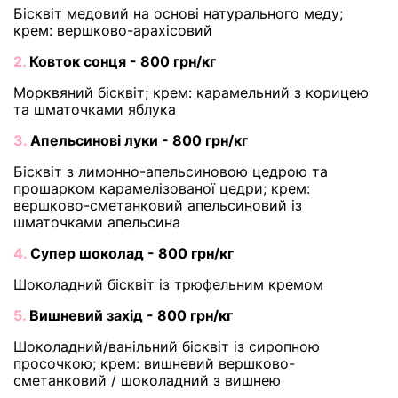
Бісквіт медовий на основі натурального меду;
крем: вершково-арахісовий
2.
Ковток сонця - 800 грн/кг
Морквяний бісквіт; крем: карамельний з корицею
та шматочками яблука
3.
Апельсинові луки - 800 грн/кг
Бісквіт з лимонно-апельсиновою цедрою та
прошарком карамелізованої цедри; крем:
вершково-сметанковий апельсиновий із
шматочками апельсина
4.
Супер шоколад - 800 грн/кг
Шоколадний бісквіт із трюфельним кремом
5.
Вишневий захід - 800 грн/кг
Шоколадний/ванільний бісквіт із сиропною
просочкою; крем: вишневий вершково-
сметанковий / шоколадний з вишнею