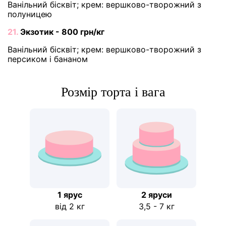
Ванільний бісквіт; крем: вершково-творожний з
полуницею
21.
Экзотик - 800 грн/кг
Ванільний бісквіт; крем: вершково-творожний з
персиком і бананом
Розмір торта і вага
1 ярус
2 яруси
від 2 кг
3,5 - 7 кг