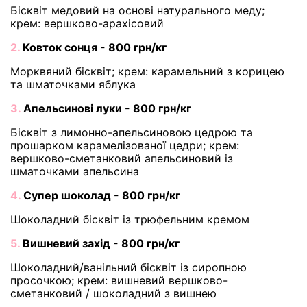
Бісквіт медовий на основі натурального меду;
крем: вершково-арахісовий
2.
Ковток сонця - 800 грн/кг
Морквяний бісквіт; крем: карамельний з корицею
та шматочками яблука
3.
Апельсинові луки - 800 грн/кг
Бісквіт з лимонно-апельсиновою цедрою та
прошарком карамелізованої цедри; крем:
вершково-сметанковий апельсиновий із
шматочками апельсина
4.
Супер шоколад - 800 грн/кг
Шоколадний бісквіт із трюфельним кремом
5.
Вишневий захід - 800 грн/кг
Шоколадний/ванільний бісквіт із сиропною
просочкою; крем: вишневий вершково-
сметанковий / шоколадний з вишнею