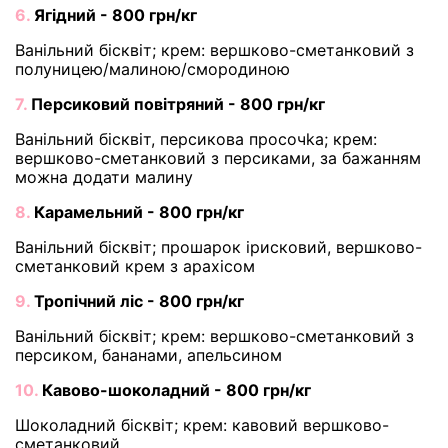
6.
Ягідний - 800 грн/кг
Ванільний бісквіт; крем: вершково-сметанковий з
полуницею/малиною/смородиною
7.
Персиковий повітряний - 800 грн/кг
Ванільний бісквіт, персикова просочka; крем:
вершково-сметанковий з персиками, за бажанням
можна додати малину
8.
Карамельний - 800 грн/кг
Ванільний бісквіт; прошарок ірисковий, вершково-
сметанковий крем з арахісом
9.
Тропічний ліс - 800 грн/кг
Ванільний бісквіт; крем: вершково-сметанковий з
персиком, бананами, апельсином
10.
Кавово-шоколадний - 800 грн/кг
Шоколадний бісквіт; крем: кавовий вершково-
сметанковий