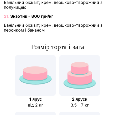
Ванільний бісквіт; крем: вершково-творожний з
полуницею
21.
Экзотик - 800 грн/кг
Ванільний бісквіт; крем: вершково-творожний з
персиком і бананом
Розмір торта і вага
1 ярус
2 яруси
від 2 кг
3,5 - 7 кг