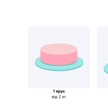
1 ярус
від 2 кг