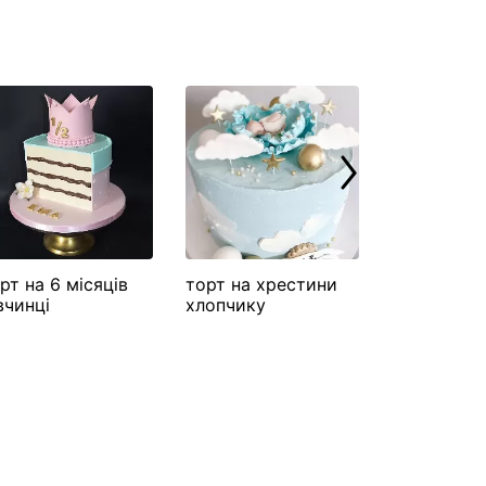
рт на 6 місяців
торт на хрестини
торт на х
вчинці
хлопчику
дівчинка