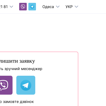
1 81
Одеса
УКР
лишити заявку
ть зручний месенджер
о замовте дзвінок