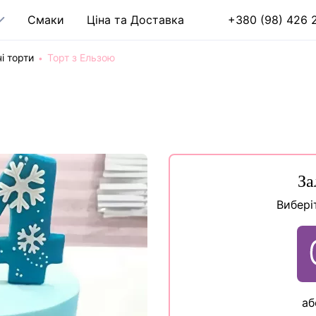
Cмаки
Ціна та Доставка
+380 (98) 426 2
і торти
Торт з Ельзою
За
Вибері
аб