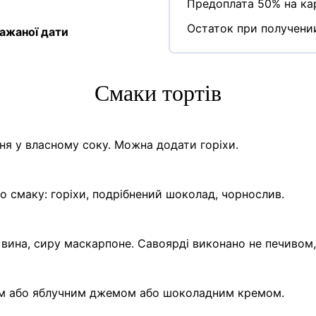
Предоплата 50% на кар
Остаток при получени
ажаної дати
Cмаки тортів
я у власному соку. Можна додати горіхи.
о смаку: горіхи, подрібнений шоколад, чорнослив.
вина, сиру маскарпоне. Савоярді виконано не печивом
м або яблучним джемом або шоколадним кремом.