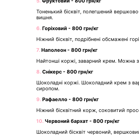
5.
Фруктовий - 800 грн/кг
Тоненький бісквіт, полегшений вершково-
вишня.
6.
Горіховий - 800 грн/кг
Ніжний бісквіт, подрібнені обсмажені го
7.
Наполеон - 800 грн/кг
Найтонші коржі, заварний крем. Можна 
8.
Снікерс - 800 грн/кг
Шоколадні коржі. Шоколадний крем з ва
сиропом.
9.
Рафаелло - 800 грн/кг
Ніжний бісквітний корж, соковитий прос
10.
Червоний бархат - 800 грн/кг
Шоколадний бісквіт червоний, вершкови