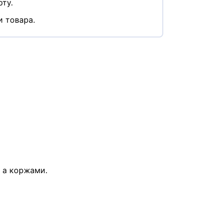
ту.
и товара.
, а коржами.