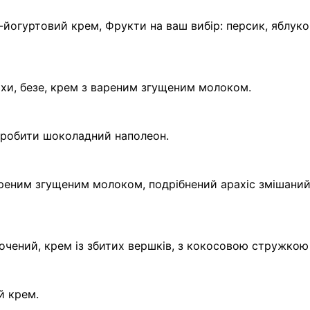
йогуртовий крем, Фрукти на ваш вибір: персик, яблуко
ріхи, безе, крем з вареним згущеним молоком.
зробити шоколадний наполеон.
реним згущеним молоком, подрібнений арахіс змішани
очений, крем із збитих вершків, з кокосовою стружкою
й крем.