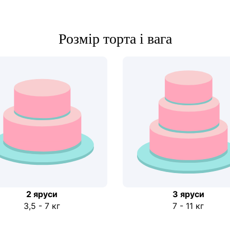
Розмір торта і вага
2 яруси
3 яруси
3,5 - 7 кг
7 - 11 кг