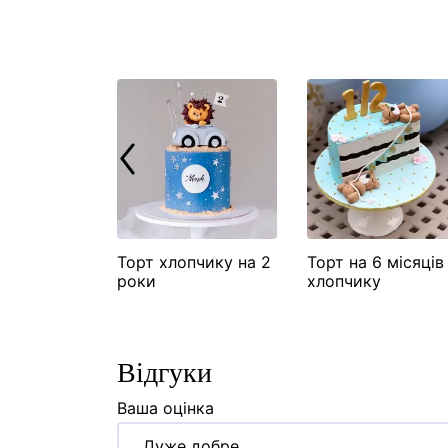
озавр
Торт хлопчику на 2
Торт на 6 місяців
роки
хлопчику
Відгуки
Ваша оцінка
Дуже добре