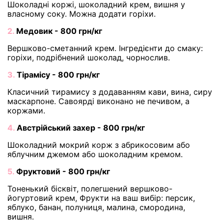
Шоколадні коржі, шоколадний крем, вишня у
власному соку. Можна додати горіхи.
2.
Медовик - 800 грн/кг
Вершково-сметанний крем. Інгредієнти до смаку:
горіхи, подрібнений шоколад, чорнослив.
3.
Тірамісу - 800 грн/кг
Класичний тирамису з додаванням кави, вина, сиру
маскарпоне. Савоярді виконано не печивом, а
коржами.
4.
Австрійський захер - 800 грн/кг
Шоколадний мокрий корж з абрикосовим або
яблучним джемом або шоколадним кремом.
5.
Фруктовий - 800 грн/кг
Тоненький бісквіт, полегшений вершково-
йогуртовий крем, Фрукти на ваш вибір: персик,
яблуко, банан, полуниця, малина, смородина,
вишня.