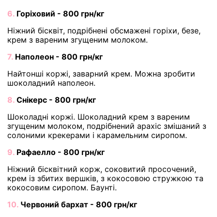
6.
Горіховий - 800 грн/кг
Ніжний бісквіт, подрібнені обсмажені горіхи, безе,
крем з вареним згущеним молоком.
7.
Наполеон - 800 грн/кг
Найтонші коржі, заварний крем. Можна зробити
шоколадний наполеон.
8.
Снікерс - 800 грн/кг
Шоколадні коржі. Шоколадний крем з вареним
згущеним молоком, подрібнений арахіс змішаний з
солоними крекерами і карамельним сиропом.
9.
Рафаелло - 800 грн/кг
Ніжний бісквітний корж, соковитий просочений,
крем із збитих вершків, з кокосовою стружкою та
кокосовим сиропом. Баунті.
10.
Червоний бархат - 800 грн/кг