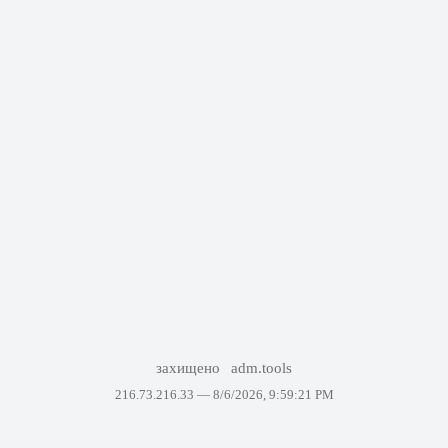
захищено
adm.tools
216.73.216.33 —
8/6/2026, 9:59:21 PM