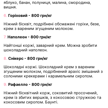
яблуко, банан, полуниця, малина, смородина,
вишня.
6.
Горіховий - 800 грн/кг
Ніжний бісквіт, подрібнені обсмажені горіхи, безе,
крем з вареним згущеним молоком.
7.
Наполеон - 800 грн/кг
Найтонші коржі, заварний крем. Можна зробити
шоколадний наполеон.
8.
Снікерс - 800 грн/кг
Шоколадні коржі. Шоколадний крем з вареним
згущеним молоком, подрібнений арахіс змішаний з
солоними крекерами і карамельним сиропом.
9.
Рафаелло - 800 грн/кг
Ніжний бісквітний корж, соковитий просочений,
крем із збитих вершків, з кокосовою стружкою та
кокосовим сиропом. Баунті.