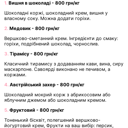
1.
Вишня в шоколаді - 800 грн/кг
Шоколадні коржі, шоколадний крем, вишня у
власному соку. Можна додати горіхи.
2.
Медовик - 800 грн/кг
Вершково-сметанний крем. Інгредієнти до смаку:
горіхи, подрібнений шоколад, чорнослив.
3.
Тірамісу - 800 грн/кг
Класичний тирамису з додаванням кави, вина, сиру
маскарпоне. Савоярді виконано не печивом, а
коржами.
4.
Австрійський захер - 800 грн/кг
Шоколадний мокрий корж з абрикосовим або
яблучним джемом або шоколадним кремом.
5.
Фруктовий - 800 грн/кг
Тоненький бісквіт, полегшений вершково-
йогуртовий крем, Фрукти на ваш вибір: персик,