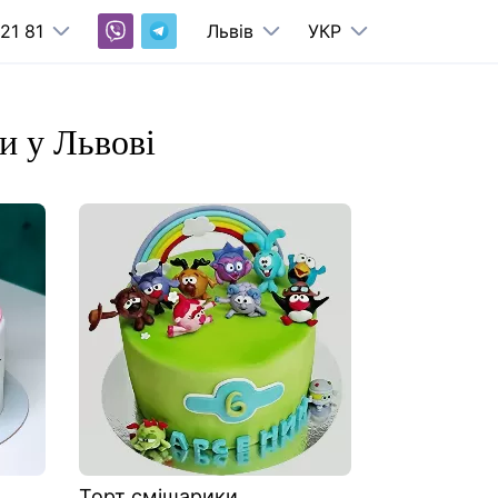
21 81
Львів
УКР
и у Львові
Торт смішарики