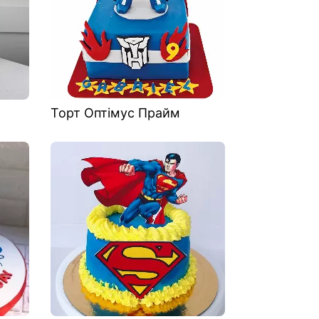
Торт Оптімус Прайм