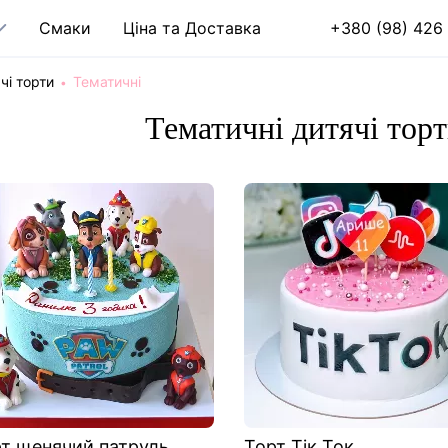
Cмаки
Ціна та Доставка
+380 (98) 426 
чі торти
Тематичні
Тематичні дитячі торт
т щенячий патруль
Торт Тік Ток