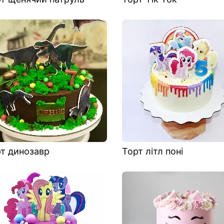
т динозавр
Торт літл поні