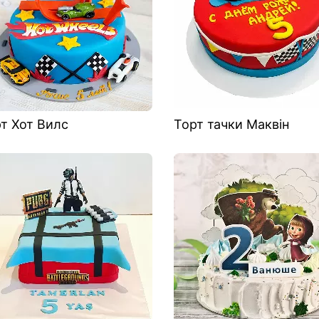
т Хот Вилс
Торт тачки Маквін