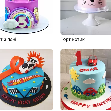
т з поні
Торт котик