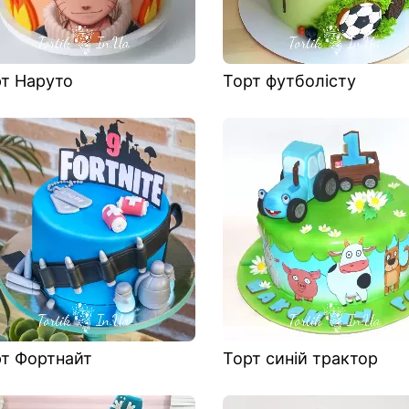
т Наруто
Торт футболісту
т Фортнайт
Торт синій трактор