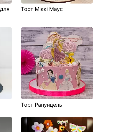
 для
Торт Міккі Маус
Торт Рапунцель