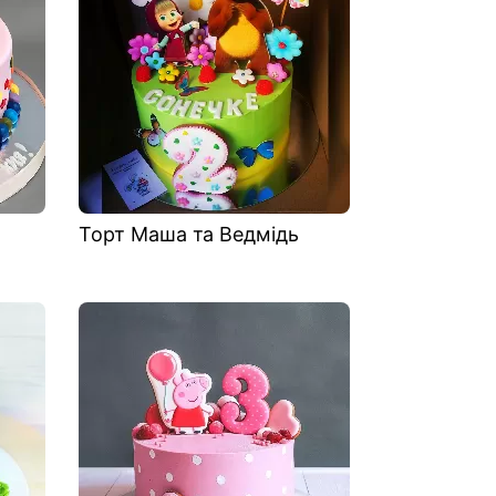
Торт Маша та Ведмідь