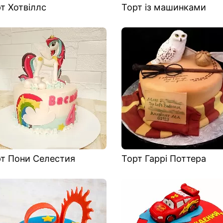
т Хотвіллс
Торт із машинками
т Пони Селестия
Торт Гаррі Поттера