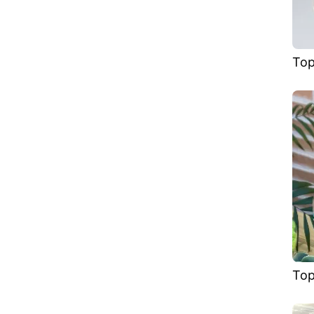
Тор
Тор