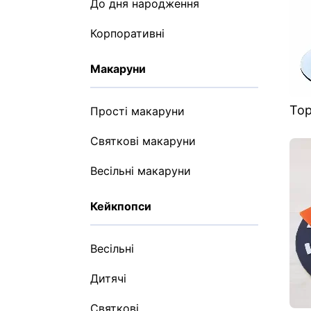
До дня народження
Корпоративні
Макаруни
Тор
Прості макаруни
Святкові макаруни
Весільні макаруни
Кейкпопси
Весільні
Дитячі
Святкові