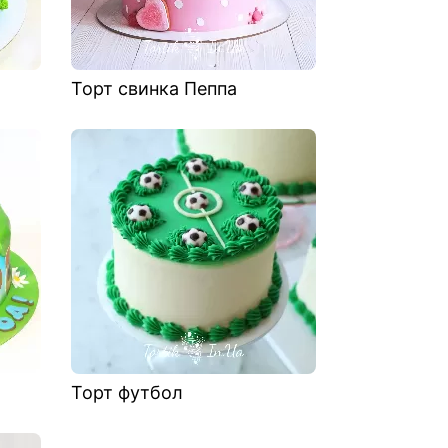
Торт свинка Пеппа
Торт футбол