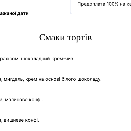
Предоплата 100% на ка
ажаної дати
Cмаки тортів
арахісом, шоколадний крем-чиз.
, мигдаль, крем на основі білого шоколаду.
з, малинове конфі.
, вишневе конфі.