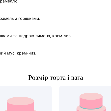
арамеллю.
арамель з горішками.
ішками та цедрою лимона, крем-чиз.
вий мус, крем-чиз.
Розмір торта і вага