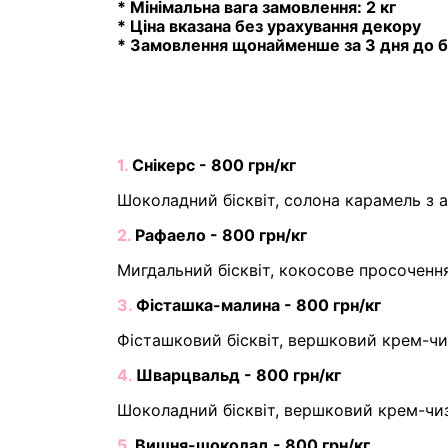
* Мінімальна вага замовлення: 2 кг
* Ціна вказана без урахування декору
* Замовлення щонайменше за 3 дня до б
1.
Снікерс - 800 грн/кг
Шоколадний бісквіт, солона карамель з 
2.
Рафаело - 800 грн/кг
Мигдальний бісквіт, кокосове просочення
3.
Фісташка-малина - 800 грн/кг
Фісташковий бісквіт, вершковий крем-чи
4.
Шварцвальд - 800 грн/кг
Шоколадний бісквіт, вершковий крем-чиз
5.
Вишня-шоколад - 800 грн/кг