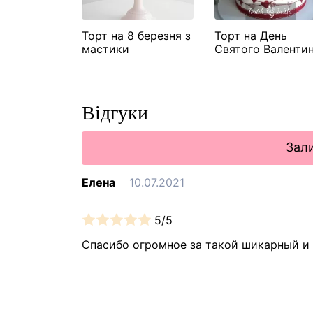
ий торт №9
Торт на 8 березня з
Торт на День
мастики
Святого Валенти
"Їжачки"
Відгуки
Зали
Елена
10.07.2021
5/5
Спасибо огромное за такой шикарный и