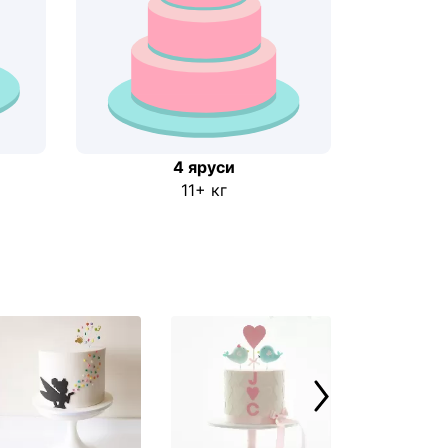
4 яруси
11+ кг