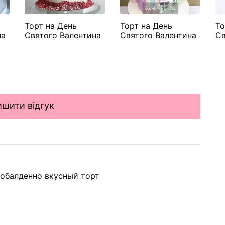
Торт на День
Торт на День
То
на
Святого Валентина
Святого Валентина
Св
"Серце на паличці"
"Фіолетовий з
"Ф
фігурками"
шити відгук
 обалденно вкусный торт