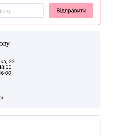
Відправити
ову
ька, 22
18:00
16:00
ю
сі