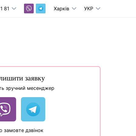
1 81
Харків
УКР
лишити заявку
ть зручний месенджер
о замовте дзвінок