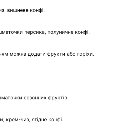
з, вишневе конфі.
шматочки персика, полуничне конфі.
ням можна додати фрукти або горіхи.
шматочки сезонних фруктів.
, крем-чиз, ягідне конфі.