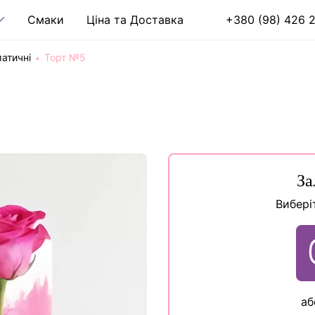
Cмаки
Ціна та Доставка
+380 (98) 426 2
атичні
Торт №5
За
Вибері
аб