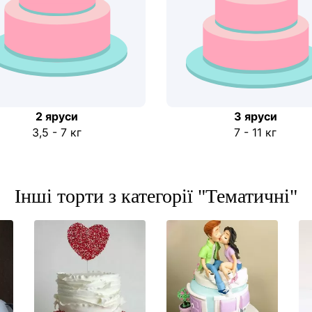
2 яруси
3 яруси
3,5 - 7 кг
7 - 11 кг
Інші торти з категорії "Тематичні"