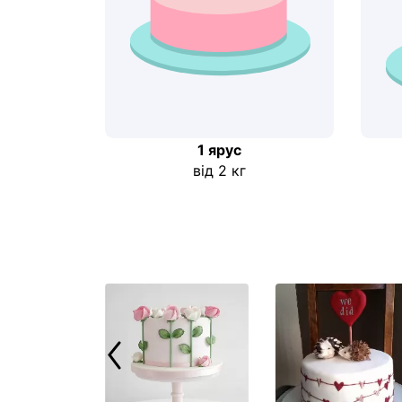
1 ярус
від 2 кг