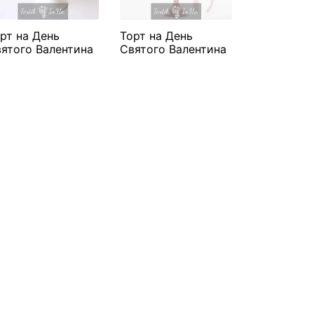
рт на День
Торт на День
Торт на Де
ятого Валентина
Святого Валентина
Святого В
ея"
"Пташенята"
"Метелики