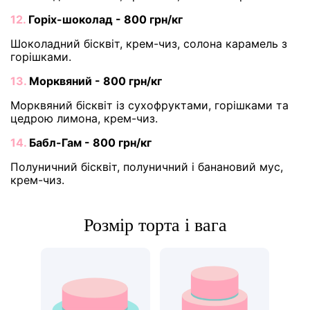
12.
Горіх-шоколад - 800 грн/кг
Шоколадний бісквіт, крем-чиз, солона карамель з
горішками.
13.
Морквяний - 800 грн/кг
Морквяний бісквіт із сухофруктами, горішками та
цедрою лимона, крем-чиз.
14.
Бабл-Гам - 800 грн/кг
Полуничний бісквіт, полуничний і банановий мус,
крем-чиз.
Розмір торта і вага