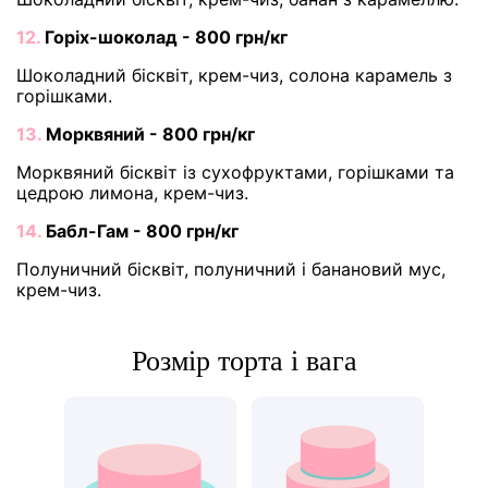
12.
Горіх-шоколад - 800 грн/кг
Шоколадний бісквіт, крем-чиз, солона карамель з
горішками.
13.
Морквяний - 800 грн/кг
Морквяний бісквіт із сухофруктами, горішками та
цедрою лимона, крем-чиз.
14.
Бабл-Гам - 800 грн/кг
Полуничний бісквіт, полуничний і банановий мус,
крем-чиз.
Розмір торта і вага