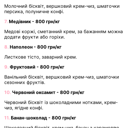
Молочний бісквіт, вершковий крем-чиз, шматочки
персика, полуничне конфі.
7.
Медівник - 800 грн/кг
Медові коржі, сметанний крем, за бажанням можна
додати фрукти або горіхи.
8.
Наполеон - 800 грн/кг
Листкове тісто, заварний крем.
9.
Фруктовий - 800 грн/кг
Ванільний бісквіт, вершковий крем-чиз, шматочки
сезонних фруктів.
10.
Червоний оксамит - 800 грн/кг
Червоний бісквіт із шоколадними нотками, крем-
чиз, ягідне конфі.
11.
Банан-шоколад - 800 грн/кг
Шоколадний бісквіт, крем-чиз, банан з карамеллю.