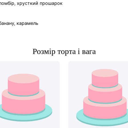
пломбір, хрусткий прошарок
банану, карамель
Розмір торта і вага