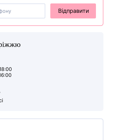
Відправити
оріжжю
18:00
16:00
ю
сі