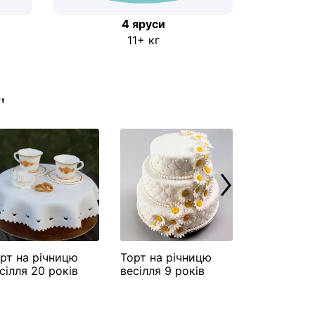
4 яруси
11+ кг
"
рт на річницю
Торт на річницю
Торт на рі
сілля 20 років
весілля 9 років
весілля 8 