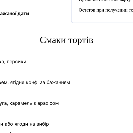
Остаток при получении то
ажаної дати
Cмаки тортів
ка, персики
ем, ягідне конфі за бажанням
уга, карамель з арахісом
ти або ягоди на вибір