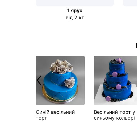
1 ярус
від 2 кг
річницю
Синій весільний
Весільний торт у
2 роки
торт
синьому кольорі
без мастики