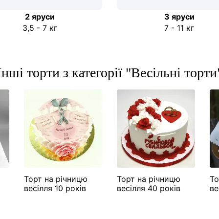
2 яруси
3 яруси
3,5 - 7 кг
7 - 11 кг
Інші торти з категорії "Весільні торти
Торт на річницю
Торт на річницю
То
весілля 10 років
весілля 40 років
ве