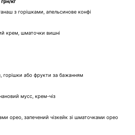
рн/кг
ганаш з горішками, апельсинове конфі
ий крем, шматочки вишні
, горішки або фрукти за бажанням
нановий мусс, крем-чіз
ками орео, запечений чізкейк зі шматочками орео