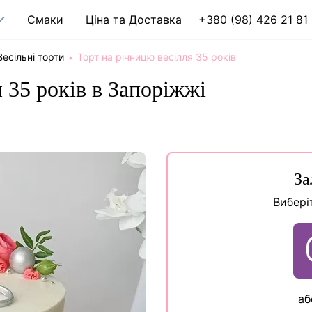
Cмаки
Ціна та Доставка
+380 (98) 426 21 81
Весільні торти
Торт на річницю весілля 35 років
 35 років в Запоріжжі
За
Вибері
аб