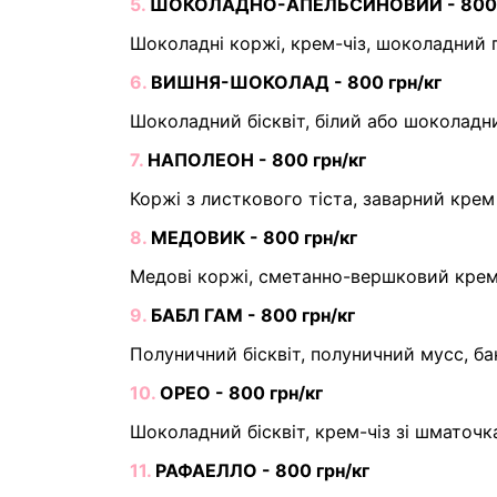
5.
ШОКОЛАДНО-АПЕЛЬСИНОВИЙ - 800 г
Шоколадні коржі, крем-чіз, шоколадний 
6.
ВИШНЯ-ШОКОЛАД - 800 грн/кг
Шоколадний бісквіт, білий або шоколадн
7.
НАПОЛЕОН - 800 грн/кг
Коржі з листкового тіста, заварний крем
8.
МЕДОВИК - 800 грн/кг
Медові коржі, сметанно-вершковий крем
9.
БАБЛ ГАМ - 800 грн/кг
Полуничний бісквіт, полуничний мусс, ба
10.
ОРЕО - 800 грн/кг
Шоколадний бісквіт, крем-чіз зі шматоч
11.
РАФАЕЛЛО - 800 грн/кг