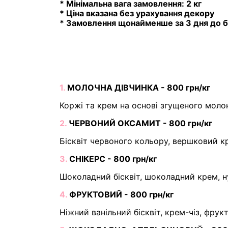
* Мінімальна вага замовлення: 2 кг
* Ціна вказана без урахування декору
* Замовлення щонайменше за 3 дня до б
1.
МОЛОЧНА ДІВЧИНКА - 800 грн/кг
Коржі та крем на основі згущеного моло
2.
ЧЕРВОНИЙ ОКСАМИТ - 800 грн/кг
Бісквіт червоного кольору, вершковий кр
3.
СНІКЕРС - 800 грн/кг
Шоколадний бісквіт, шоколадний крем, н
4.
ФРУКТОВИЙ - 800 грн/кг
Ніжний ванільний бісквіт, крем-чіз, фрук