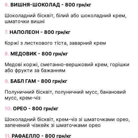
6.
ВИШНЯ-ШОКОЛАД - 800 грн/кг
Шоколадний бісквіт, білий або шоколадний крем,
шматочки вишні
7.
НАПОЛЕОН - 800 грн/кг
Коржі з листкового тіста, заварний крем
8.
МЕДОВИК - 800 грн/кг
Медові коржі, сметанно-вершковий крем, горішки
або фрукти за бажанням
9.
БАБЛ ГАМ - 800 грн/кг
Полуничний бісквіт, полуничний мусс, банановий
мусс, крем-чіз
10.
ОРЕО - 800 грн/кг
Шоколадний бісквіт, крем-чіз зі шматочками орео,
запечений чізкейк зі шматочками орео
11.
РАФАЕЛЛО - 800 грн/кг