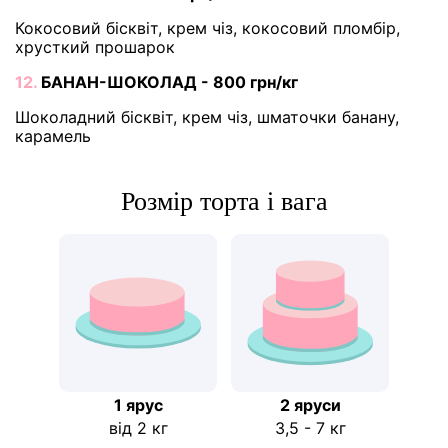
Кокосовий бісквіт, крем чіз, кокосовий пломбір,
хрусткий прошарок
12.
БАНАН-ШОКОЛАД - 800 грн/кг
Шоколадний бісквіт, крем чіз, шматочки банану,
карамель
Розмір торта і вага
1 ярус
2 яруси
від 2 кг
3,5 - 7 кг