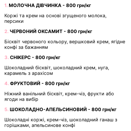
1.
МОЛОЧНА ДІВЧИНКА - 800 грн/кг
Коржі та крем на основі згущеного молока,
персики
2.
ЧЕРВОНИЙ ОКСАМИТ - 800 грн/кг
Бісквіт червоного кольору, вершковий крем, ягідне
конфі за бажанням
3.
СНІКЕРС - 800 грн/кг
Шоколадний бісквіт, шоколадний крем, нуга,
карамель з арахісом
4.
ФРУКТОВИЙ - 800 грн/кг
Ніжний ванільний бісквіт, крем-чіз, фрукти або
ягоди на вибір
5.
ШОКОЛАДНО-АПЕЛЬСИНОВИЙ - 800 грн/кг
Шоколадні коржі, крем-чіз, шоколадний ганаш з
горішками, апельсинове конфі