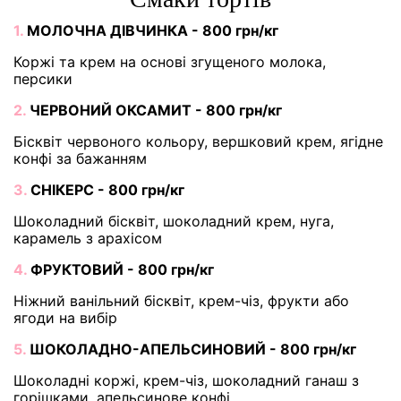
1.
МОЛОЧНА ДІВЧИНКА - 800 грн/кг
Коржі та крем на основі згущеного молока,
персики
2.
ЧЕРВОНИЙ ОКСАМИТ - 800 грн/кг
Бісквіт червоного кольору, вершковий крем, ягідне
конфі за бажанням
3.
СНІКЕРС - 800 грн/кг
Шоколадний бісквіт, шоколадний крем, нуга,
карамель з арахісом
4.
ФРУКТОВИЙ - 800 грн/кг
Ніжний ванільний бісквіт, крем-чіз, фрукти або
ягоди на вибір
5.
ШОКОЛАДНО-АПЕЛЬСИНОВИЙ - 800 грн/кг
Шоколадні коржі, крем-чіз, шоколадний ганаш з
горішками, апельсинове конфі