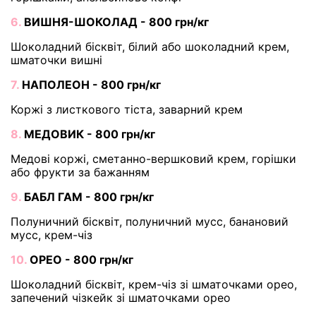
6.
ВИШНЯ-ШОКОЛАД - 800 грн/кг
Шоколадний бісквіт, білий або шоколадний крем,
шматочки вишні
7.
НАПОЛЕОН - 800 грн/кг
Коржі з листкового тіста, заварний крем
8.
МЕДОВИК - 800 грн/кг
Медові коржі, сметанно-вершковий крем, горішки
або фрукти за бажанням
9.
БАБЛ ГАМ - 800 грн/кг
Полуничний бісквіт, полуничний мусс, банановий
мусс, крем-чіз
10.
ОРЕО - 800 грн/кг
Шоколадний бісквіт, крем-чіз зі шматочками орео,
запечений чізкейк зі шматочками орео