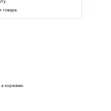
ту.
и товара.
, а коржами.