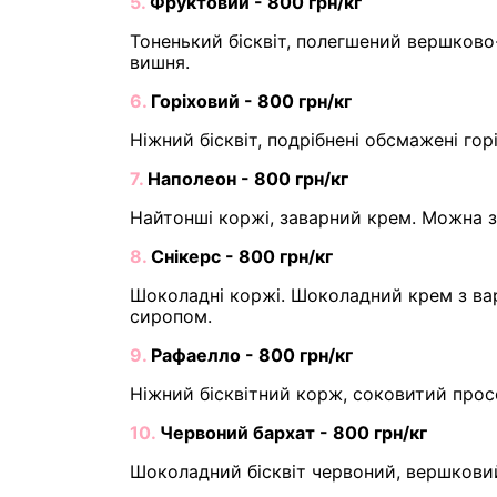
5.
Фруктовий - 800 грн/кг
Тоненький бісквіт, полегшений вершково-
вишня.
6.
Горіховий - 800 грн/кг
Ніжний бісквіт, подрібнені обсмажені го
7.
Наполеон - 800 грн/кг
Найтонші коржі, заварний крем. Можна 
8.
Снікерс - 800 грн/кг
Шоколадні коржі. Шоколадний крем з ва
сиропом.
9.
Рафаелло - 800 грн/кг
Ніжний бісквітний корж, соковитий прос
10.
Червоний бархат - 800 грн/кг
Шоколадний бісквіт червоний, вершкови