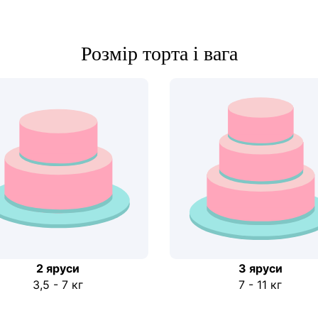
Розмір торта і вага
2 яруси
3 яруси
3,5 - 7 кг
7 - 11 кг