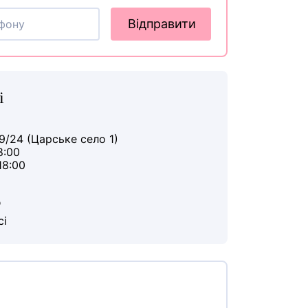
Відправити
і
9/24 (Царське село 1)
8:00
18:00
ю
сі