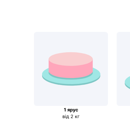
1 ярус
від 2 кг