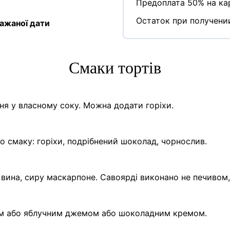
Предоплата 50% на кар
Остаток при получени
ажаної дати
Cмаки тортів
я у власному соку. Можна додати горіхи.
о смаку: горіхи, подрібнений шоколад, чорнослив.
вина, сиру маскарпоне. Савоярді виконано не печивом
м або яблучним джемом або шоколадним кремом.