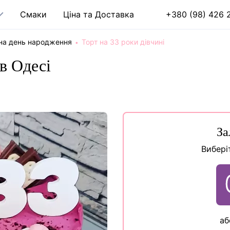
Cмаки
Ціна та Доставка
+380 (98) 426 2
 на день народження
Торт на 33 роки дівчині
 в Одесі
За
Вибері
аб