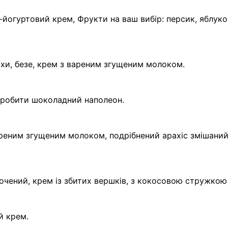
йогуртовий крем, Фрукти на ваш вибір: персик, яблуко
ріхи, безе, крем з вареним згущеним молоком.
зробити шоколадний наполеон.
реним згущеним молоком, подрібнений арахіс змішани
очений, крем із збитих вершків, з кокосовою стружкою
й крем.