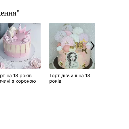
ження"
рт на 18 років
Торт дівчині на 18
Торт на 18
вчині з короною
років
дочки