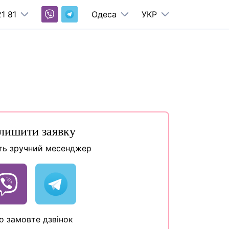
1 81
Одеса
УКР
лишити заявку
ть зручний месенджер
о замовте дзвінок