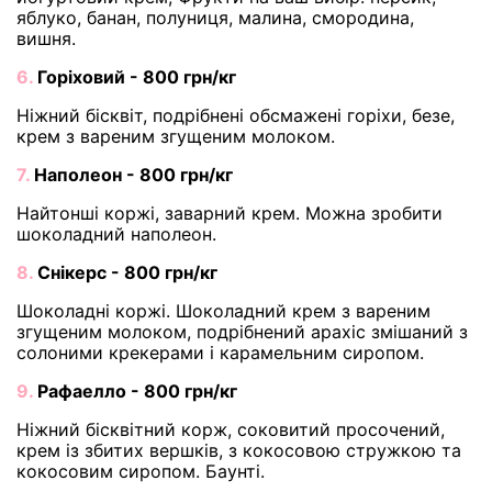
яблуко, банан, полуниця, малина, смородина,
вишня.
6.
Горіховий - 800 грн/кг
Ніжний бісквіт, подрібнені обсмажені горіхи, безе,
крем з вареним згущеним молоком.
7.
Наполеон - 800 грн/кг
Найтонші коржі, заварний крем. Можна зробити
шоколадний наполеон.
8.
Снікерс - 800 грн/кг
Шоколадні коржі. Шоколадний крем з вареним
згущеним молоком, подрібнений арахіс змішаний з
солоними крекерами і карамельним сиропом.
9.
Рафаелло - 800 грн/кг
Ніжний бісквітний корж, соковитий просочений,
крем із збитих вершків, з кокосовою стружкою та
кокосовим сиропом. Баунті.