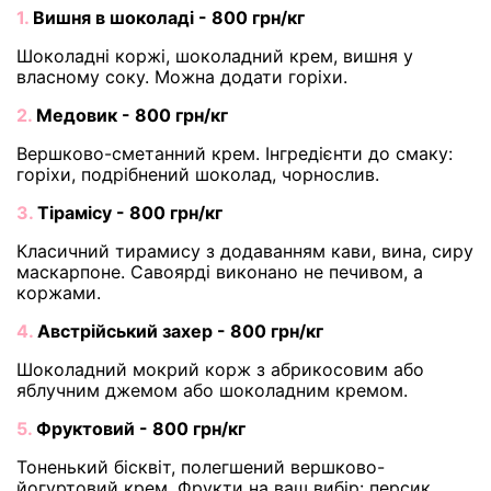
1.
Вишня в шоколаді - 800 грн/кг
Шоколадні коржі, шоколадний крем, вишня у
власному соку. Можна додати горіхи.
2.
Медовик - 800 грн/кг
Вершково-сметанний крем. Інгредієнти до смаку:
горіхи, подрібнений шоколад, чорнослив.
3.
Тірамісу - 800 грн/кг
Класичний тирамису з додаванням кави, вина, сиру
маскарпоне. Савоярді виконано не печивом, а
коржами.
4.
Австрійський захер - 800 грн/кг
Шоколадний мокрий корж з абрикосовим або
яблучним джемом або шоколадним кремом.
5.
Фруктовий - 800 грн/кг
Тоненький бісквіт, полегшений вершково-
йогуртовий крем, Фрукти на ваш вибір: персик,