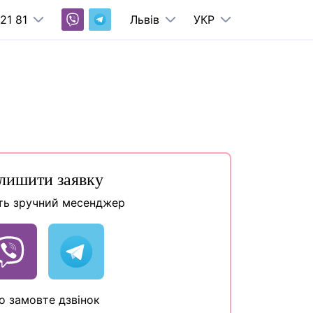
21 81
Львів
УКР
лишити заявку
ть зручний месенджер
о замовте дзвінок