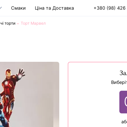
Cмаки
Ціна та Доставка
+380 (98) 426 
чі торти
Торт Марвел
За
Вибері
аб