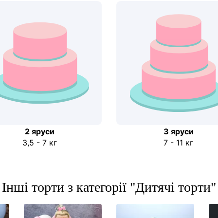
2 яруси
3 яруси
3,5 - 7 кг
7 - 11 кг
Інші торти з категорії "Дитячі торти"