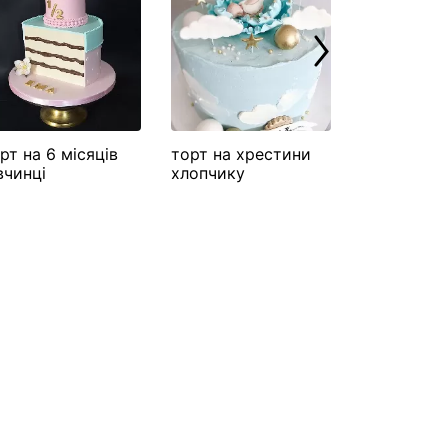
рт на 6 місяців
торт на хрестини
торт на х
вчинці
хлопчику
дівчинка