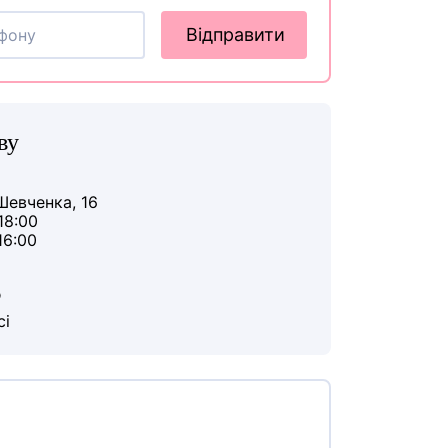
Відправити
ву
Шевченка, 16
18:00
16:00
ю
сі