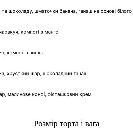
ту та шоколаду, шматочки банана, ганаш на основі білог
маракуя, компоті з манго
з, компот з вишні
из, хрусткий шар, шоколадний ганаш
шар, малинове конфі, фісташковий крем
Розмір торта і вага