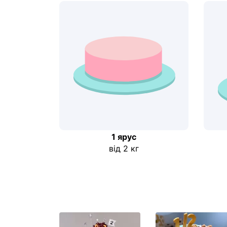
1 ярус
від 2 кг