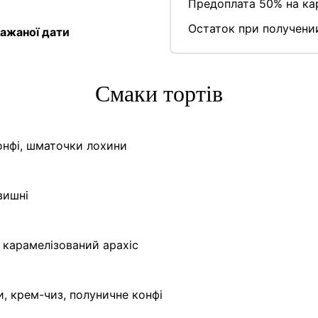
Предоплата 50% на кар
Остаток при получени
ажаної дати
Cмаки тортів
конфі, шматочки лохини
вишні
 карамелізований арахіс
, крем-чиз, полуничне конфі