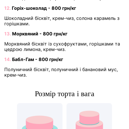
12.
Горіх-шоколад - 800 грн/кг
Шоколадний бісквіт, крем-чиз, солона карамель з
горішками.
13.
Морквяний - 800 грн/кг
Морквяний бісквіт із сухофруктами, горішками та
цедрою лимона, крем-чиз.
14.
Бабл-Гам - 800 грн/кг
Полуничний бісквіт, полуничний і банановий мус,
крем-чиз.
Розмір торта і вага