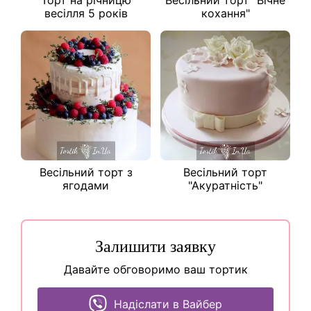
Торт на річницю
Весільний торт "Вічне
весілля 5 років
кохання"
Весільний торт з
Весільний торт
ягодами
"Акуратність"
Залишити заявку
Давайте обговоримо ваш тортик
Надіслати в Вайбер