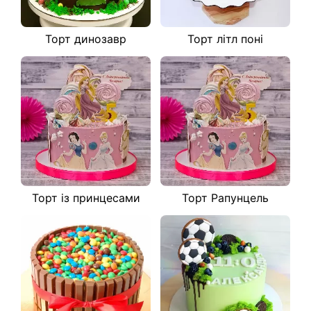
Торт динозавр
Торт літл поні
Торт із принцесами
Торт Рапунцель