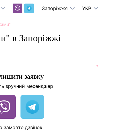
Запоріжжя
УКР
ками"
и" в Запоріжжі
лишити заявку
ть зручний месенджер
о замовте дзвінок