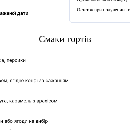
Остаток при получении то
ажаної дати
Cмаки тортів
ка, персики
ем, ягідне конфі за бажанням
уга, карамель з арахісом
ти або ягоди на вибір