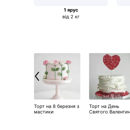
1 ярус
від 2 кг
ий торт №6
Торт на 8 березня з
Торт на День
мастики
Святого Валенти
"Серце на паличц