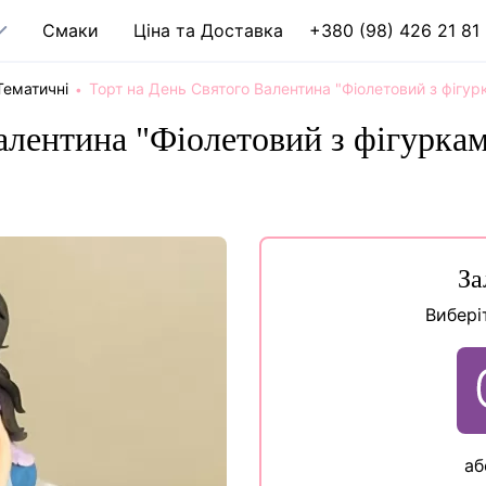
Cмаки
Ціна та Доставка
+380 (98) 426 21 81
Тематичні
Торт на День Святого Валентина "Фіолетовий з фігур
алентина "Фіолетовий з фігуркам
За
Вибері
аб