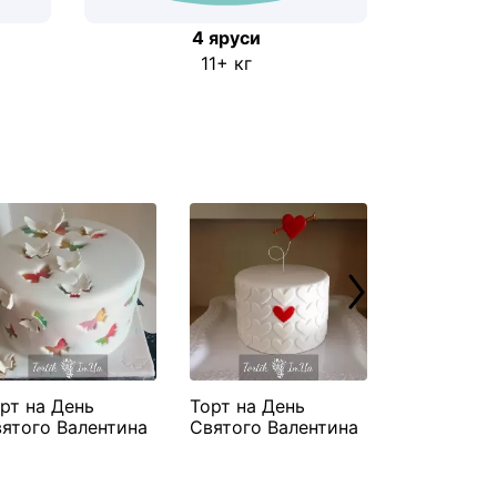
4 яруси
11+ кг
рт на День
Торт на День
Торт на Де
ятого Валентина
Святого Валентина
Святого В
етелики"
"Серця"
"Серце з т