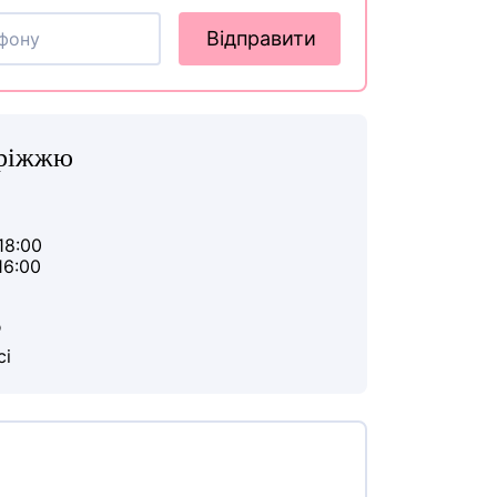
Відправити
оріжжю
18:00
16:00
ю
сі