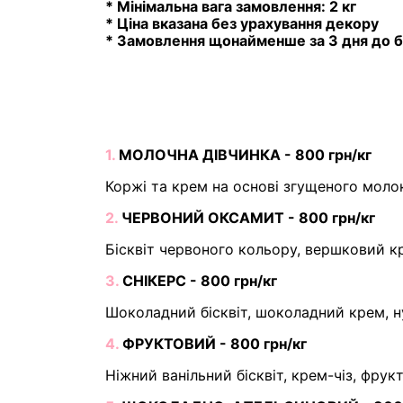
* Мінімальна вага замовлення: 2 кг
* Ціна вказана без урахування декору
* Замовлення щонайменше за 3 дня до б
1.
МОЛОЧНА ДІВЧИНКА - 800 грн/кг
Коржі та крем на основі згущеного моло
2.
ЧЕРВОНИЙ ОКСАМИТ - 800 грн/кг
Бісквіт червоного кольору, вершковий кр
3.
СНІКЕРС - 800 грн/кг
Шоколадний бісквіт, шоколадний крем, н
4.
ФРУКТОВИЙ - 800 грн/кг
Ніжний ванільний бісквіт, крем-чіз, фрук