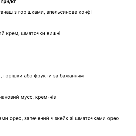
рн/кг
ганаш з горішками, апельсинове конфі
ий крем, шматочки вишні
, горішки або фрукти за бажанням
нановий мусс, крем-чіз
ками орео, запечений чізкейк зі шматочками орео