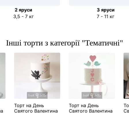
2 яруси
3 яруси
3,5 - 7 кг
7 - 11 кг
Інші торти з категорії "Тематичні"
Торт на День
Торт на День
То
на
Святого Валентина
Святого Валентина
Св
і"
"Фея"
"Пташенята"
"М