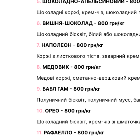
5.
ШОКОЛАДНО-АПЕЛЬСИНОВИЙ - 800 г
Шоколадні коржі, крем-чіз, шоколадний 
6.
ВИШНЯ-ШОКОЛАД - 800 грн/кг
Шоколадний бісквіт, білий або шоколадн
7.
НАПОЛЕОН - 800 грн/кг
Коржі з листкового тіста, заварний крем
8.
МЕДОВИК - 800 грн/кг
Медові коржі, сметанно-вершковий крем
9.
БАБЛ ГАМ - 800 грн/кг
Полуничний бісквіт, полуничний мусс, ба
10.
ОРЕО - 800 грн/кг
Шоколадний бісквіт, крем-чіз зі шматоч
11.
РАФАЕЛЛО - 800 грн/кг