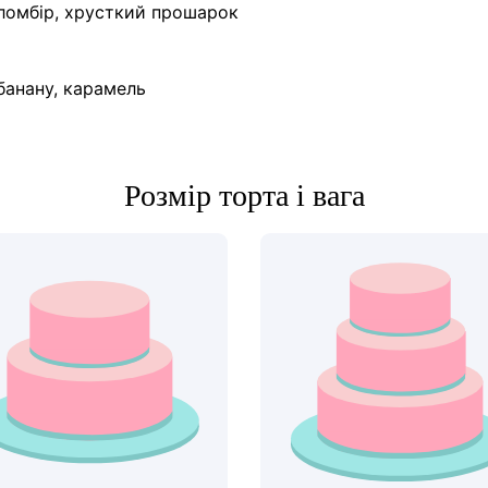
пломбір, хрусткий прошарок
банану, карамель
Розмір торта і вага