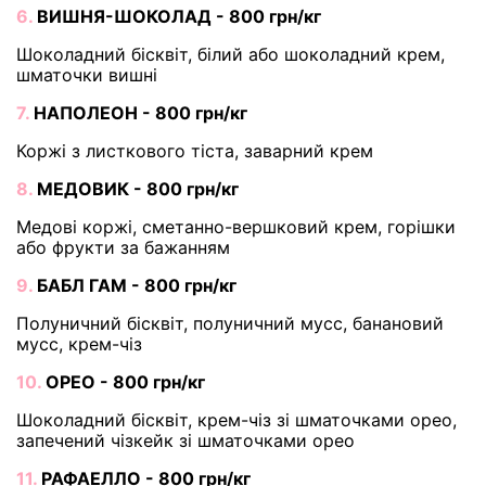
6.
ВИШНЯ-ШОКОЛАД - 800 грн/кг
Шоколадний бісквіт, білий або шоколадний крем,
шматочки вишні
7.
НАПОЛЕОН - 800 грн/кг
Коржі з листкового тіста, заварний крем
8.
МЕДОВИК - 800 грн/кг
Медові коржі, сметанно-вершковий крем, горішки
або фрукти за бажанням
9.
БАБЛ ГАМ - 800 грн/кг
Полуничний бісквіт, полуничний мусс, банановий
мусс, крем-чіз
10.
ОРЕО - 800 грн/кг
Шоколадний бісквіт, крем-чіз зі шматочками орео,
запечений чізкейк зі шматочками орео
11.
РАФАЕЛЛО - 800 грн/кг