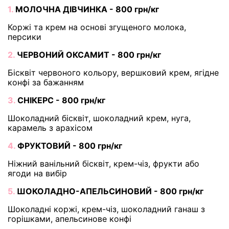
1.
МОЛОЧНА ДІВЧИНКА - 800 грн/кг
Коржі та крем на основі згущеного молока,
персики
2.
ЧЕРВОНИЙ ОКСАМИТ - 800 грн/кг
Бісквіт червоного кольору, вершковий крем, ягідне
конфі за бажанням
3.
СНІКЕРС - 800 грн/кг
Шоколадний бісквіт, шоколадний крем, нуга,
карамель з арахісом
4.
ФРУКТОВИЙ - 800 грн/кг
Ніжний ванільний бісквіт, крем-чіз, фрукти або
ягоди на вибір
5.
ШОКОЛАДНО-АПЕЛЬСИНОВИЙ - 800 грн/кг
Шоколадні коржі, крем-чіз, шоколадний ганаш з
горішками, апельсинове конфі