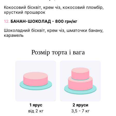
Кокосовий бісквіт, крем чіз, кокосовий пломбір,
хрусткий прошарок
12.
БАНАН-ШОКОЛАД - 800 грн/кг
Шоколадний бісквіт, крем чіз, шматочки банану,
карамель
Розмір торта і вага
1 ярус
2 яруси
від 2 кг
3,5 - 7 кг