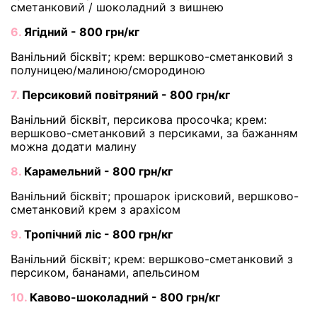
сметанковий / шоколадний з вишнею
6.
Ягідний - 800 грн/кг
Ванільний бісквіт; крем: вершково-сметанковий з
полуницею/малиною/смородиною
7.
Персиковий повітряний - 800 грн/кг
Ванільний бісквіт, персикова просочka; крем:
вершково-сметанковий з персиками, за бажанням
можна додати малину
8.
Карамельний - 800 грн/кг
Ванільний бісквіт; прошарок ірисковий, вершково-
сметанковий крем з арахісом
9.
Тропічний ліс - 800 грн/кг
Ванільний бісквіт; крем: вершково-сметанковий з
персиком, бананами, апельсином
10.
Кавово-шоколадний - 800 грн/кг