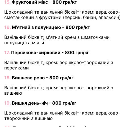
15.
Фруктовий мікс - 800 грн/кг
Шоколадний та ванільний бісквіт; крем: вершково-
сметанковий з фруктами (персик, банан, апельсин)
16.
М'ятний з полуницею - 800 грн/кг
Ванільний бісквіт; м'ятний крем з шматочками
полуниці та м'яти
17.
Персиково-сирковий - 800 грн/кг
Ванільний бісквіт; крем: вершково-творожний з
персиками
18.
Вишневе рево - 800 грн/кг
Ванільний бісквіт; крем: вершково-творожний з
вишнею
19.
Вишня день-ніч - 800 грн/кг
Шоколадний та ванільний бісквіт; крем: вершково-
творожний з вишнею