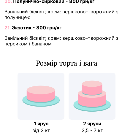
20.
Полунично-сирковий - 800 грн/кг
Ванільний бісквіт; крем: вершково-творожний з
полуницею
21.
Экзотик - 800 грн/кг
Ванільний бісквіт; крем: вершково-творожний з
персиком і бананом
Розмір торта і вага
1 ярус
2 яруси
від 2 кг
3,5 - 7 кг