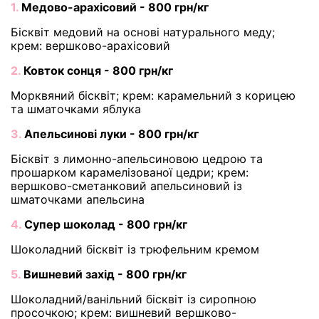
1.
Медово-арахісовий - 800 грн/кг
Бісквіт медовий на основі натурального меду;
крем: вершково-арахісовий
2.
Ковток сонця - 800 грн/кг
Морквяний бісквіт; крем: карамельний з корицею
та шматочками яблука
3.
Апельсинові луки - 800 грн/кг
Бісквіт з лимонно-апельсиновою цедрою та
прошарком карамелізованої цедри; крем:
вершково-сметанковий апельсиновий із
шматочками апельсина
4.
Супер шоколад - 800 грн/кг
Шоколадний бісквіт із трюфельним кремом
5.
Вишневий захід - 800 грн/кг
Шоколадний/ванільний бісквіт із сиропною
просочкою; крем: вишневий вершково-