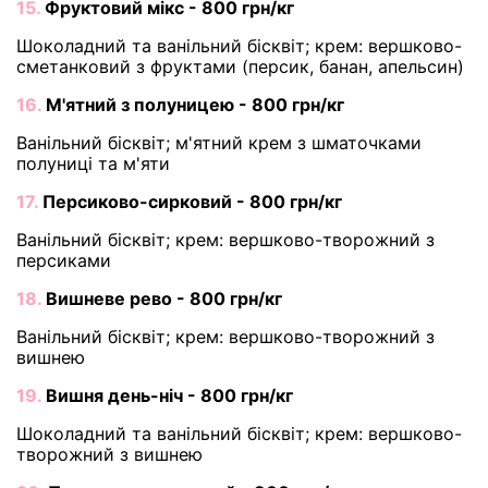
15.
Фруктовий мікс - 800 грн/кг
Шоколадний та ванільний бісквіт; крем: вершково-
сметанковий з фруктами (персик, банан, апельсин)
16.
М'ятний з полуницею - 800 грн/кг
Ванільний бісквіт; м'ятний крем з шматочками
полуниці та м'яти
17.
Персиково-сирковий - 800 грн/кг
Ванільний бісквіт; крем: вершково-творожний з
персиками
18.
Вишневе рево - 800 грн/кг
Ванільний бісквіт; крем: вершково-творожний з
вишнею
19.
Вишня день-ніч - 800 грн/кг
Шоколадний та ванільний бісквіт; крем: вершково-
творожний з вишнею