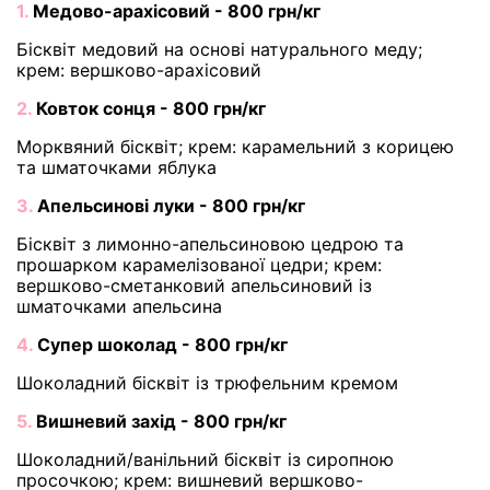
1.
Медово-арахісовий - 800 грн/кг
Бісквіт медовий на основі натурального меду;
крем: вершково-арахісовий
2.
Ковток сонця - 800 грн/кг
Морквяний бісквіт; крем: карамельний з корицею
та шматочками яблука
3.
Апельсинові луки - 800 грн/кг
Бісквіт з лимонно-апельсиновою цедрою та
прошарком карамелізованої цедри; крем:
вершково-сметанковий апельсиновий із
шматочками апельсина
4.
Супер шоколад - 800 грн/кг
Шоколадний бісквіт із трюфельним кремом
5.
Вишневий захід - 800 грн/кг
Шоколадний/ванільний бісквіт із сиропною
просочкою; крем: вишневий вершково-