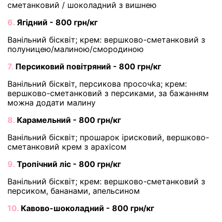
сметанковий / шоколадний з вишнею
6.
Ягідний - 800 грн/кг
Ванільний бісквіт; крем: вершково-сметанковий з
полуницею/малиною/смородиною
7.
Персиковий повітряний - 800 грн/кг
Ванільний бісквіт, персикова просочka; крем:
вершково-сметанковий з персиками, за бажанням
можна додати малину
8.
Карамельний - 800 грн/кг
Ванільний бісквіт; прошарок ірисковий, вершково-
сметанковий крем з арахісом
9.
Тропічний ліс - 800 грн/кг
Ванільний бісквіт; крем: вершково-сметанковий з
персиком, бананами, апельсином
10.
Кавово-шоколадний - 800 грн/кг