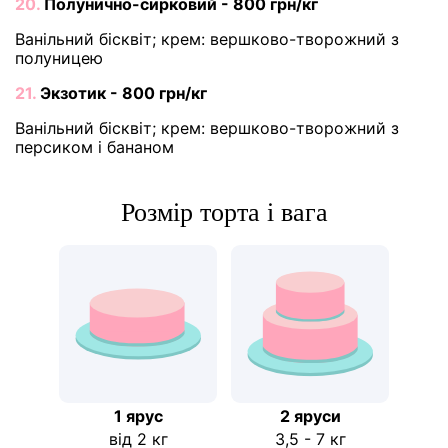
20.
Полунично-сирковий - 800 грн/кг
Ванільний бісквіт; крем: вершково-творожний з
полуницею
21.
Экзотик - 800 грн/кг
Ванільний бісквіт; крем: вершково-творожний з
персиком і бананом
Розмір торта і вага
1 ярус
2 яруси
від 2 кг
3,5 - 7 кг