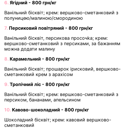
6.
Ягідний - 800 грн/кг
Ванільний бісквіт; крем: вершково-сметанковий з
полуницею/малиною/смородиною
7.
Персиковий повітряний - 800 грн/кг
Ванільний бісквіт, персикова просочka; крем:
вершково-сметанковий з персиками, за бажанням
можна додати малину
8.
Карамельний - 800 грн/кг
Ванільний бісквіт; прошарок ірисковий, вершково-
сметанковий крем з арахісом
9.
Тропічний ліс - 800 грн/кг
Ванільний бісквіт; крем: вершково-сметанковий з
персиком, бананами, апельсином
10.
Кавово-шоколадний - 800 грн/кг
Шоколадний бісквіт; крем: кавовий вершково-
сметанковий