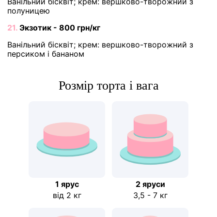
Ванільний бісквіт; крем: вершково-творожний з
полуницею
21.
Экзотик - 800 грн/кг
Ванільний бісквіт; крем: вершково-творожний з
персиком і бананом
Розмір торта і вага
1 ярус
2 яруси
від 2 кг
3,5 - 7 кг