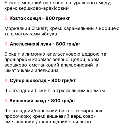
Бісквіт медовий на основі натурального меду;
крем: вершково-арахісовий
2.
Ковток сонця - 800 грн/кг
Морквяний бісквіт; крем: карамельний з корицею
та шматочками яблука
3.
Апельсинові луки - 800 грн/кг
Бісквіт з лимонно-апельсиновою цедрою та
прошарком карамелізованої цедри; крем:
вершково-сметанковий апельсиновий із
шматочками апельсина
4.
Супер шоколад - 800 грн/кг
Шоколадний бісквіт із трюфельним кремом
5.
Вишневий захід - 800 грн/кг
Шоколадний/ванільний бісквіт із сиропною
просочкою; крем: вишневий вершково-
сметанковий / шоколадний з вишнею