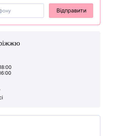
Відправити
оріжжю
18:00
16:00
ю
сі