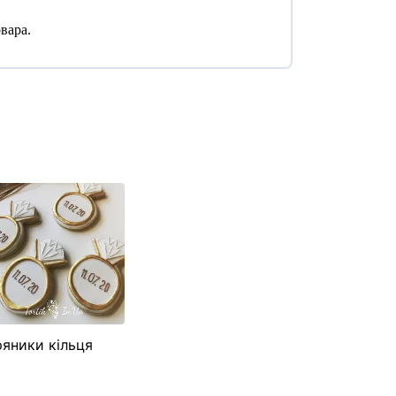
вара.
яники кільця