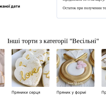
жаної дати
Остаток при получении то
Інші торти з категорії "Весільні"
Пряники серця
Пряник у формі
Пр
"Кохання"
кільця