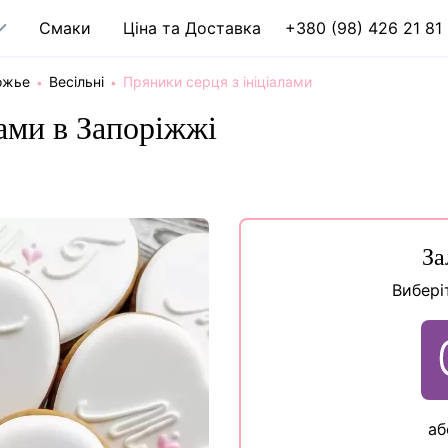
Cмаки
Ціна та Доставка
+380 (98) 426 21 81
ожье
Весільні
Пряники серця з ініціалами
лами в Запоріжжі
За
Вибері
аб