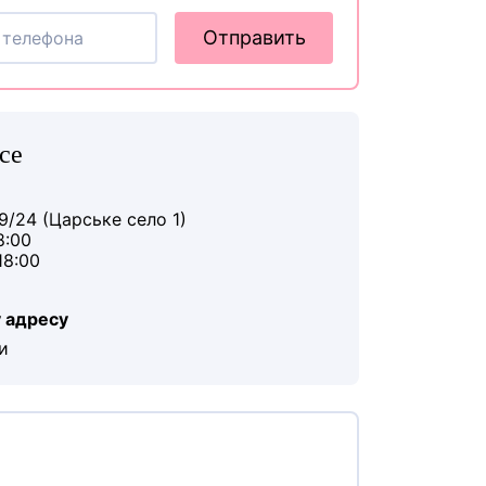
Отправить
се
9/24 (Царське село 1)
8:00
18:00
 адресу
и