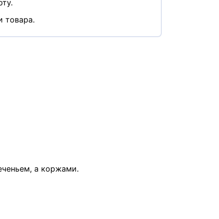
ту.
и товара.
еченьем, а коржами.