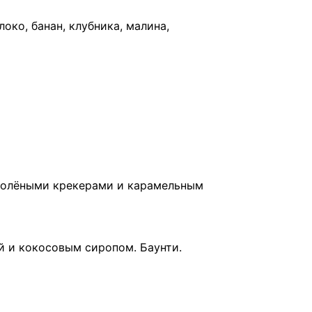
око, банан, клубника, малина,
солёными крекерами и карамельным
й и кокосовым сиропом. Баунти.