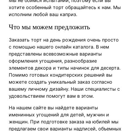
Мы не боимся испытаний, поэтому если вы
хотите особенный торт обращайтесь к нам. Мы
исполним любой ваш каприз.
Что мы можем предложить
Заказать торт на день рождения очень просто
с помощью нашего онлайн каталога. В нем
представлены всевозможные варианты
оформления угощения, разнообразие
элементов декора и типы начинок для десерта.
Помимо готовых кондитерских решений вы
можете создать уникальный заказ согласно
вашему личному дизайну. Наши специалисты с
удовольствием помогут вам в этом.
На нашем сайте вы найдете варианты
именинных угощений для детей, мужчин и
женщин. При подготовке заказа на юбилей мы
предлагаем свои варианты надписей, объемных