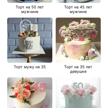
Торт на 50 лет
Торт на 45 лет
мужчине
мужчине
Торт мужу на 35
Торт на 35 лет
девушке