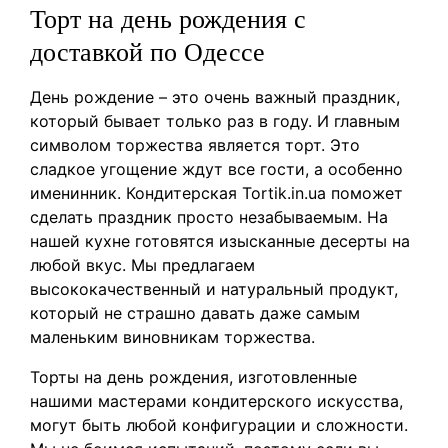
Торт на день рождения с
доставкой по Одессе
День рождение – это очень важный праздник,
который бывает только раз в году. И главным
символом торжества является торт. Это
сладкое угощение ждут все гости, а особенно
именинник. Кондитерская Tortik.in.ua поможет
сделать праздник просто незабываемым. На
нашей кухне готовятся изысканные десерты на
любой вкус. Мы предлагаем
высококачественный и натуральный продукт,
который не страшно давать даже самым
маленьким виновникам торжества.
Торты на день рождения, изготовленные
нашими мастерами кондитерского искусства,
могут быть любой конфигурации и сложности.