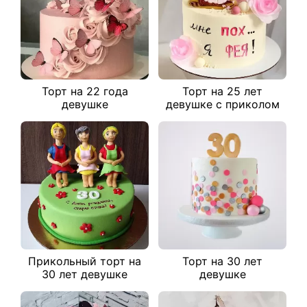
Торт на 22 года
Торт на 25 лет
девушке
девушке с приколом
Прикольный торт на
Торт на 30 лет
30 лет девушке
девушке