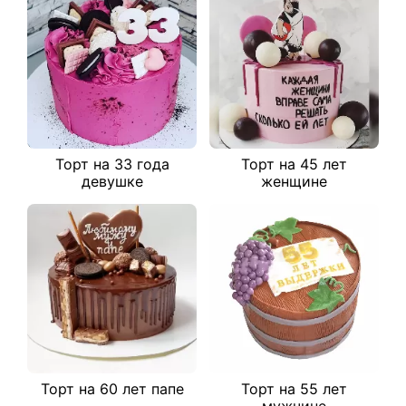
Торт на 33 года
Торт на 45 лет
девушке
женщине
Торт на 60 лет папе
Торт на 55 лет