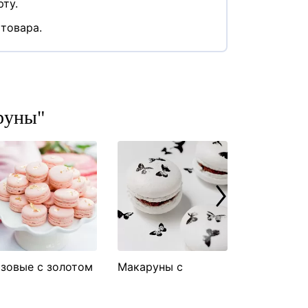
ту.
товара.
руны"
зовые с золотом
Макаруны с
Сине белы
акаруны
бабочками
макаруны