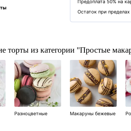
Предоплата 50% на кар
аты
Остаток при пределах 
ие торты из категории "Простые мака
Разноцветные
Макаруны бежевые
Ро
макаруны
м