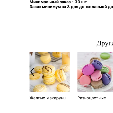
Минимальный заказ - 30 шт
Заказ минимум за 3 дня до желаемой д
Друг
зовые
Желтые макаруны
Разноцветные
ы
макаруны