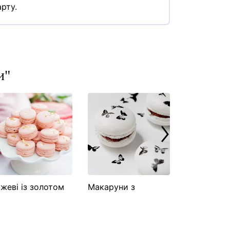
рту.
и"
жеві із золотом
Макаруни з
Синьо білі
акаруни
метеликами
макаруни