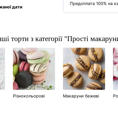
Предоплата 100% на ка
жаної дати
нші торти з категорії "Прості макарун
Різнокольорові
Макаруни бежеві
Ро
макаруни
м