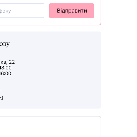
Відправити
ову
ька, 22
18:00
16:00
ю
сі