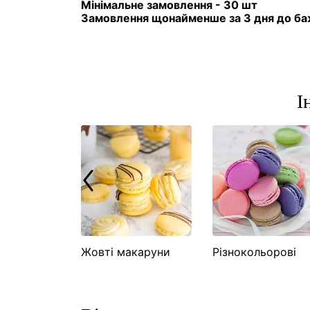
Мінімальне замовлення - 30 шт
Замовлення щонайменше за 3 дня до ба
І
ті
Жовті макаруни
Різнокольорові
и
макаруни