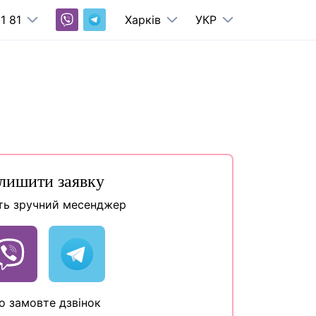
1 81
Харків
УКР
лишити заявку
ть зручний месенджер
о замовте дзвінок