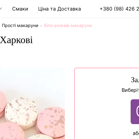
Cмаки
Ціна та Доставка
+380 (98) 426 2
Прості макаруни
Біло-рожеві макаруни
 Харкові
За
Вибері
аб