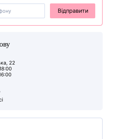
Відправити
ову
ька, 22
18:00
16:00
ю
сі