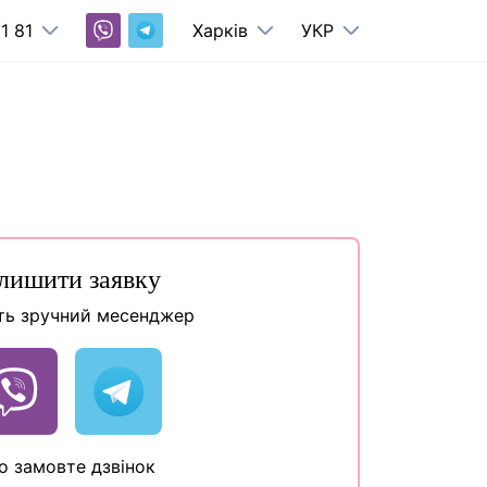
1 81
Харків
УКР
лишити заявку
ть зручний месенджер
о замовте дзвінок