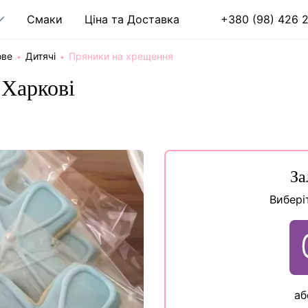
Cмаки
Ціна та Доставка
+380 (98) 426 2
ове
Дитячі
Пряники на хрещення
 Харкові
За
Вибері
аб