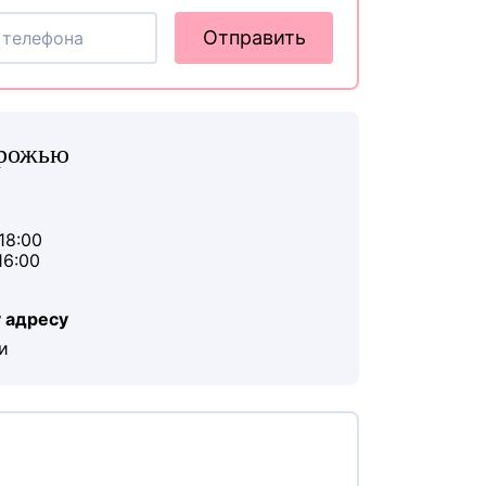
Отправить
орожью
18:00
16:00
 адресу
и