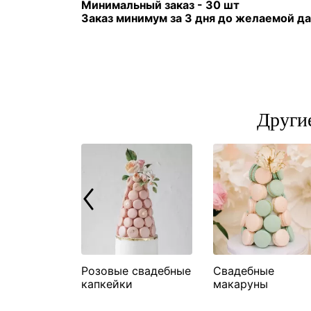
Минимальный заказ - 30 шт
Заказ минимум за 3 дня до желаемой д
Други
ые
Розовые свадебные
Свадебные
ы с
капкейки
макаруны
ами