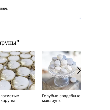
вара.
аруны"
олотистые
Голубые свадебные
Белые сва
акаруны
макаруны
макаруны