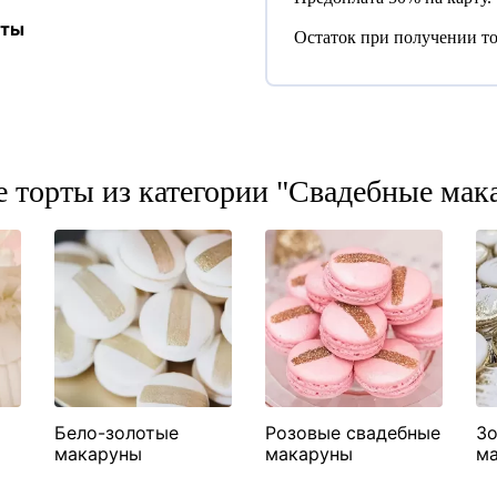
аты
Остаток при получении то
е торты из категории "Свадебные мак
Бело-золотые
Розовые свадебные
З
макаруны
макаруны
м