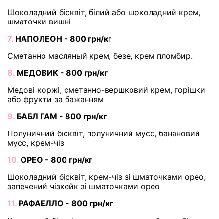
Шоколадний бісквіт, білий або шоколадний крем,
шматочки вишні
7.
НАПОЛЕОН - 800 грн/кг
Сметанно масляный крем, безе, крем пломбир.
8.
МЕДОВИК - 800 грн/кг
Медові коржі, сметанно-вершковий крем, горішки
або фрукти за бажанням
9.
БАБЛ ГАМ - 800 грн/кг
Полуничний бісквіт, полуничний мусс, банановий
мусс, крем-чіз
10.
ОРЕО - 800 грн/кг
Шоколадний бісквіт, крем-чіз зі шматочками орео,
запечений чізкейк зі шматочками орео
11.
РАФАЕЛЛО - 800 грн/кг