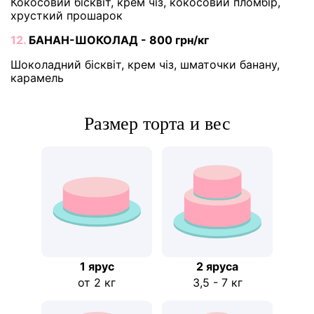
Кокосовий бісквіт, крем чіз, кокосовий пломбір,
хрусткий прошарок
12.
БАНАН-ШОКОЛАД - 800 грн/кг
Шоколадний бісквіт, крем чіз, шматочки банану,
карамель
Размер торта и вес
1 ярус
2 ярусa
от 2 кг
3,5 - 7 кг