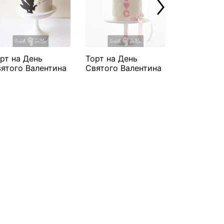
рт на День
Торт на День
Торт на Де
ятого Валентина
Святого Валентина
Святого В
ея"
"Птенчики"
"Бабочки"