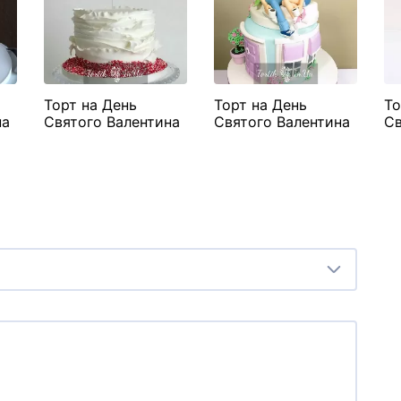
Торт на День
Торт на День
То
на
Святого Валентина
Святого Валентина
Св
"Сердце на
"Фиолетовый с
"Ф
палочке"
фигурками"