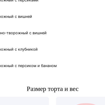
орожный с персиками
орожный с вишней
очно-творожный с вишней
рожный с клубникой
орожный с персиком и бананом
Размер торта и вес