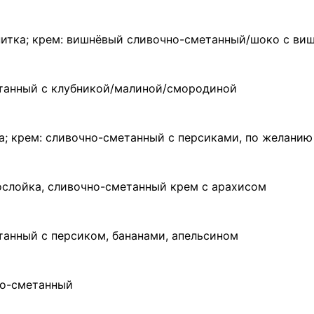
питка; крем: вишнёвый сливочно-сметанный/шоко с ви
етанный с клубникой/малиной/смородиной
а; крем: сливочно-сметанный с персиками, по желани
ослойка, сливочно-сметанный крем с арахисом
танный с персиком, бананами, апельсином
но-сметанный