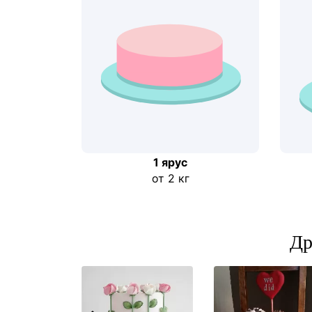
1 ярус
от 2 кг
Др