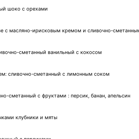
ный шоко с орехами
езе с масляно-ирисковым кремом и сливочно-сметанны
ливочно-сметанный ванильный с кокосом
рем: сливочно-сметанный с лимонным соком
но-сметанный с фруктами : персик, банан, апельсин
чками клубники и мяты