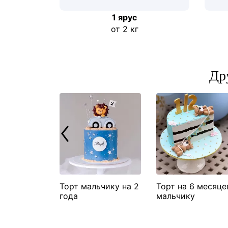
1 ярус
от 2 кг
Др
озавр
Торт мальчику на 2
Торт на 6 месяце
года
мальчику