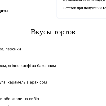
Остаток при получении то
даты
Вкусы тортов
ка, персики
ем, ягідне конфі за бажанням
уга, карамель з арахісом
ти або ягоди на вибір