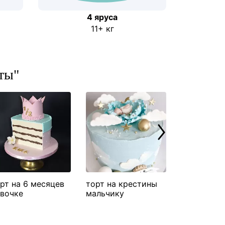
4 яруса
11+ кг
ты"
рт на 6 месяцев
торт на крестины
торт на к
вочке
мальчику
девочке