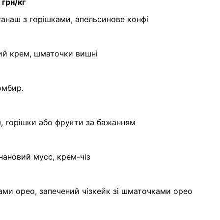
рн/кг
ганаш з горішками, апельсинове конфі
ий крем, шматочки вишні
омбир.
, горішки або фрукти за бажанням
нановий мусс, крем-чіз
ками орео, запечений чізкейк зі шматочками орео