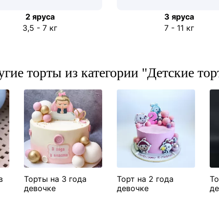
2 ярусa
3 яруса
3,5 - 7 кг
7 - 11 кг
угие торты из категории "Детские тор
в
Торты на 3 года
Торт на 2 года
То
девочке
девочке
де