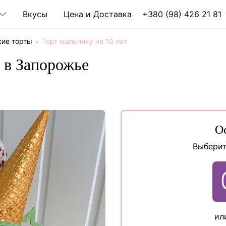
Вкусы
Цена и Доставка
+380 (98) 426 21 81
кие торты
Торт мальчику на 10 лет
т в Запорожье
О
Выберит
ил