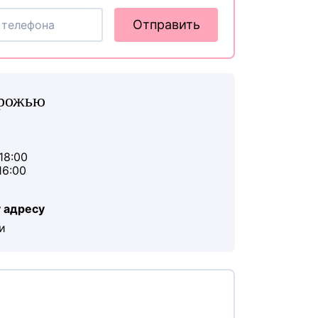
Отправить
орожью
18:00
16:00
 адресу
и