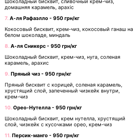
Шоколадный бисквит, сливочный крем-чиз,
домашняя карамель, арахіс
7.
А-ля Рафаэлло - 950 грн/кг
Кокосовый бисквит, крем-чиз, кокосовый ганаш на
белом шоколаде, миндаль
8.
А-ля Сникерс - 950 грн/кг
Шоколадный бисквит, крем-чиз, нуга, соленая
карамель, арахис
9.
Пряный чиз - 950 грн/кг
Пряный бисквит с корицей, соленая карамель,
хрустящий слой, запеченный чизкейк внутри,
крем-чиз
10.
Орео-Нутелла - 950 грн/кг
Шоколадный бисквит, крем нутелла, хрустящий
слой, чизкейк с кусочками орео, крем-чиз
11.
Персик-манго - 950 грн/кг